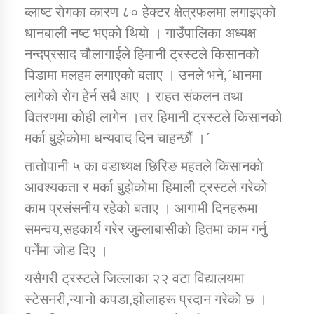
ब्लाष्ट राेगका कारण ८० हेक्टर क्षेत्रफलमा लगाइएकाे
धानबाली नष्ट भएको थियाे । गाउँपालिका अध्यक्ष
कार्यक्रम कार्यान्वयन एकाई जुम्लाको सुचना
नन्दप्रसाद चाैलागाईले हिमानी ट्रस्टले किसानकाे
पिडामा मलहम लगाएकाे बताए । उनले भने,´धानमा
लागेकाे राेग हेर्न सबै आए । राहत संकलन तथा
वितरणमा काेही लागेन ।तर हिमानी ट्रस्टले किसानकाे
मर्का बुझेकाेमा धन्यवाद दिन चाहन्छौं ।´
तातोपानी ५ का वडाध्यक्ष छिरिङ महतले किसानकाे
आवश्यकता र मर्का बुझेकाेमा हिमाली ट्रस्टले गरेकाे
कर्णाली प्राविधि शिक्षालय जुम्लाको सुचना
काम प्रसंसनीय रहेको बताए । आगामी दिनहरूमा
समन्वय,सहकार्य गरेर जुम्लाबासीकाे हितमा काम गर्नु
पर्नेमा जाेड दिए ।
यसैगरी ट्रस्टले जिल्लाका २२ वटा विद्यालयमा
स्टेसनरी,न्यानाे कपडा,झाेलाहरू प्रदान गरेकाे छ ।