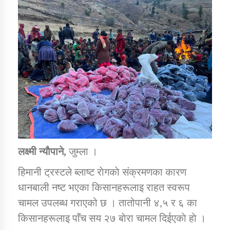
डिभिजन कार्यालय जुम्लाको सुचना सन्देश
कर्णाली प्रविधि शिक्षालय जुम्लाको सुचना
सामाजिक बिकास कार्यालय जुम्लाकाे सुचना
लक्ष्मी न्याैपाने,
जुम्ला ।
हिमानी ट्रस्टले ब्लाष्ट राेगकाे संक्रमणका कारण
धानबाली नष्ट भएका किसानहरूलाइ राहत स्वरूप
चामल उपलब्ध गराएको छ । तातोपानी ४,५ र ६ का
किसानहरूलाइ पाँच सय २७ बाेरा चामल दिईएकाे हाे ।