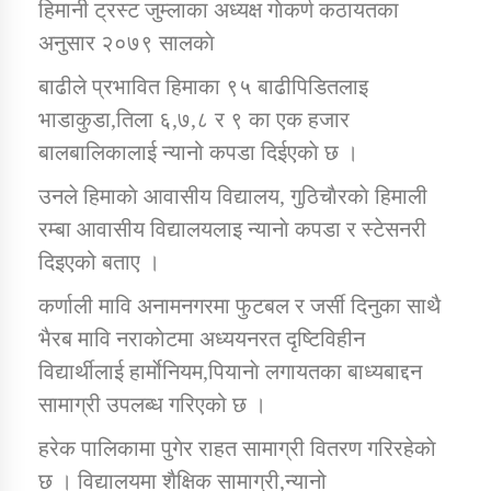
हिमानी ट्रस्ट जुम्लाका अध्यक्ष गाेकर्ण कठायतका
तातोपानी गाउँपालिकाको न्यायिक समिति सम्बन्धी सन्देश
अनुसार २०७९ सालकाे
तातोपानी गाउँपालिका जुम्लाको महिला तथा लैङ्गिक हिंसा
सम्बन्धी सूचना सन्देश
बाढीले प्रभावित हिमाका ९५ बाढीपिडितलाइ
भाडाकुडा,तिला ६,७,८ र ९ का एक हजार
तातोपानी गाउँपालिका जुम्लाको महिनावारी सम्बन्धिकाे
बालबालिकालाई न्यानो कपडा दिईएकाे छ ।
सन्देश
उनले हिमाकाे आवासीय विद्यालय, गुठिचाैरकाे हिमाली
तातोपानी गाउँपालिका जुम्लाको बालविवाह सन्देश
रम्बा आवासीय विद्यालयलाइ न्यानाे कपडा र स्टेसनरी
तातोपानी गाउँपालिका जुम्लाको सूचना
दिइएको बताए ।
कर्णाली मावि अनामनगरमा फुटबल र जर्सी दिनुका साथै
भैरब मावि नराकाेटमा अध्ययनरत दृष्टिविहीन
विद्यार्थीलाई हार्माेनियम,पियानाे लगायतका बाध्यबाद्दन
सामाग्री उपलब्ध गरिएको छ ।
हरेक पालिकामा पुगेर राहत सामाग्री वितरण गरिरहेकाे
तातोपानी गाउँपालिका जुम्लाको सूचना
छ । विद्यालयमा शैक्षिक सामाग्री,न्यानो