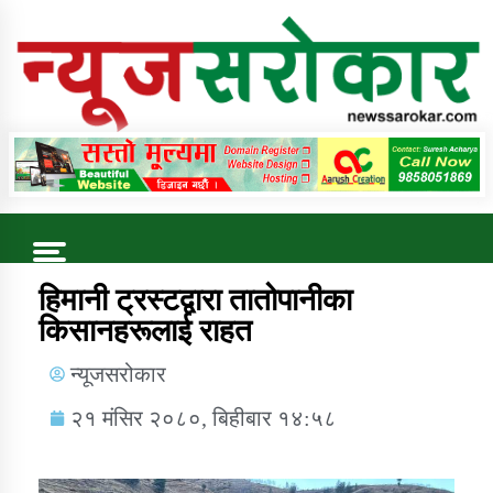
Online News Portal
Trending Now
हिमानी ट्रस्टद्वारा तातोपानीका
किसानहरूलाई राहत
कुषि बिकास कार्यालय जुम्ला सुचना सन्देश
न्यूजसरोकार
२१ मंसिर २०८०, बिहीबार १४:५८