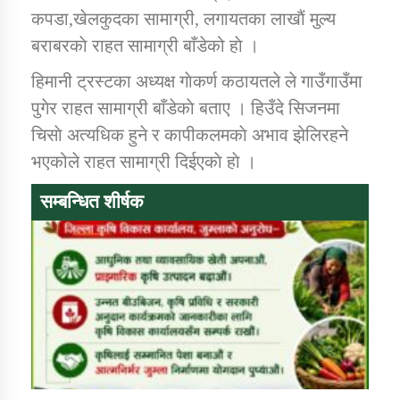
कपडा,खेलकुदका सामाग्री, लगायतका लाखाैं मुल्य
बराबरकाे राहत सामाग्री बाँडेको हाे ।
हिमानी ट्रस्टका अध्यक्ष गाेकर्ण कठायतले ले गाउँगाउँमा
पुगेर राहत सामाग्री बाँडेकाे बताए । हिउँदे सिजनमा
चिसाे अत्यधिक हुने र कापीकलमकाे अभाव झेलिरहने
भएकोले राहत सामाग्री दिईएकाे हाे ।
सम्बन्धित शीर्षक