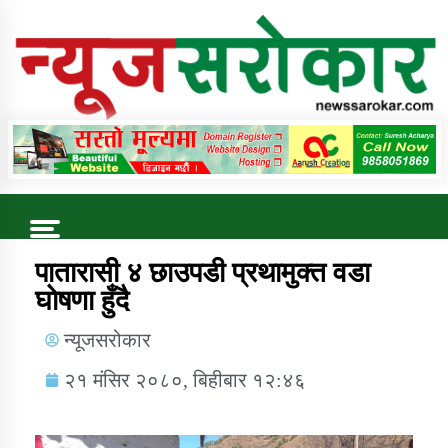
Online News Portal
Trending Now
पातारासी ४ छाउपडी प्रथामुक्त वडा
घाेषणा हुँदै
कुषि बिकास कार्यालय जुम्ला सुचना सन्देश
न्यूजसरोकार
२१ मंसिर २०८०, बिहीबार १२:४६