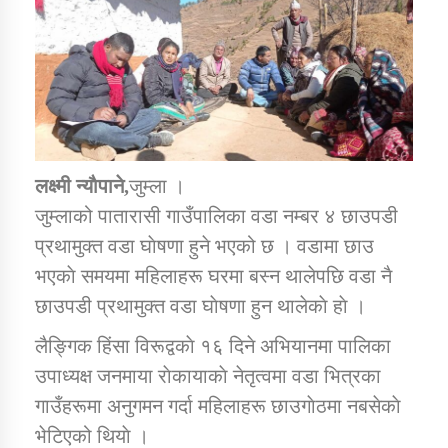
डिभिजन कार्यालय जुम्लाको सुचना सन्देश
कर्णाली प्रविधि शिक्षालय जुम्लाको सुचना
लक्ष्मी न्याैपाने,
जुम्ला ।
जुम्लाको पातारासी गाउँपालिका वडा नम्बर ४ छाउपडी
प्रथामुक्त वडा घाेषणा हुने भएको छ । वडामा छाउ
सामाजिक बिकास कार्यालय जुम्लाकाे सुचना
भएकाे समयमा महिलाहरू घरमा बस्न थालेपछि वडा नै
छाउपडी प्रथामुक्त वडा घाेषणा हुन थालेकाे हाे ।
लैङ्गिक हिंसा विरूद्वकाे १६ दिने अभियानमा पालिका
उपाध्यक्ष जनमाया राेकायाकाे नेतृत्वमा वडा भित्रका
गाउँहरूमा अनुगमन गर्दा महिलाहरू छाउगाेठमा नबसेकाे
भेटिएको थियाे ।