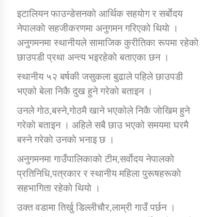
इटालियन फाउन्डेसनकाे आर्थिक सहयाेग र सर्बाेदय
नेपालकाे सहजीकरणमा अनुगमन गरिएको थियाे ।
कार्यक्रम कार्यान्वयन एकाई जुम्लाको सुचना
अनुगमनमा स्थानीयले सामाजिक कुरीतिका रूपमा रहेकाे
छाउपडी प्रथा अन्त्य भइरहेकाे बताएका छन ।
स्थानीय ५२ बर्षकी जसुकला बुढाले पहिले छाउपडी
भएको बेला निकै दुख हुने गरेकाे बताइन ।
उनले गाेठ,बस्ने,गाेठमै खाने भएकोले निकै जाेखिम हुने
गरेकाे बताइन । अहिले सबै छाउ भएको समयमा घरमै
कर्णाली प्राविधि शिक्षालय जुम्लाको सुचना
बस्ने गरेकाे उनकाे भनाइ छ ।
अनुगमनमा गाउँपालिकाकाे टीम,सर्वाेदय नेपालकाे
प्रतिनिधि,पत्रकार र स्थानीय महिला पुरूषहरूकाे
सहभागिता रहेकाे थियाे ।
उक्त वडामा तिर्खु डिल्लीचाैर,लाम्री गाउँ पर्छन ।