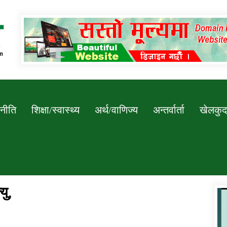
Newssarokar
नीति
शिक्षा/स्वास्थ्य
अर्थ/वाणिज्य
अन्तर्वार्ता
खेलकुद
यु,
डिभिजन कार्यालय जुम्लाको सुचना सन्देश