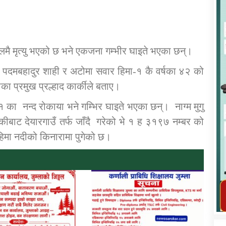
्थलमै मृत्यु भएको छ भने एकजना गम्भीर घाइते भएका छन्।
का पदमबहादुर शाही र अटोमा सवार हिमा-१ कै वर्षका ४२ को
कार्यक्रम कार्यान्वयन एकाई जुम्लाको सुचना
का प्रमुख प्रल्हाद कार्कीले बताए।
४१ का नन्द रोकाया भने गम्भिर घाइते भएका छन्। नाग्म मुगु
ीबाट देयारगाउँ तर्फ जाँदै गरेको भे १ ह ३१९७ नम्बर को
मा नदीको किनारामा पुगेको छ।
तातोपानी गाउँपालिका जुम्लाको महिला तथा
लैङ्गिक हिंसा सम्बन्धी सूचना सन्देश
तातोपानी गाउँपालिका जुम्लाको सूचना