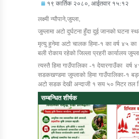
१९ कार्तिक २०८०, आईतवार १५:१२
लक्ष्मी न्यौपाने,जुम्ला,
जुम्लामा अटो दुर्घटना हुँदा दुई जानको घटना स
मृत्यु हुनेमा अटो चालक हिमा-१ का वर्ष ४५ 
सामाजिक बिकास कार्यालय जुम्लाकाे सुचना
बली रोकाय रहेको जिल्ला प्रहरी कार्यालय जुम्ला
त्यस्तै हिमा गाउँपालिका -१ देयारगाउँका वर्ष 
सडकखण्डमा जुम्लाको हिमा गाउँपालिका-१ बड्क
अटो सडक देखी अन्दाजी १ सय ५० मिटर तल हि
सम्बन्धित शीर्षक
तातोपानी गाउँपालिकाको न्यायिक समिति सम्बन्धी
सन्देश
तातोपानी गाउँपालिका जुम्लाको बालविवाह सन्देश