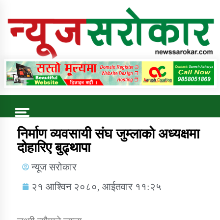
Online News Portal
Trending Now
निर्माण व्यवसायी संघ जुम्लाको अध्यक्षमा
दोहारिए बुढ्थापा
कुषि बिकास कार्यालय जुम्ला सुचना सन्देश
न्यूज सरोकार
२१ आश्विन २०८०, आईतवार ११:२५