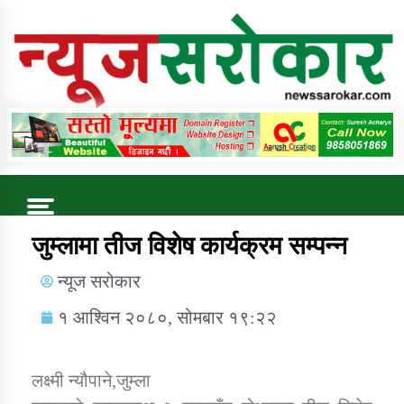
Online News Portal
Trending Now
जुम्लामा तीज विशेष कार्यक्रम सम्पन्न
न्यूज सरोकार
कुषि बिकास कार्यालय जुम्ला सुचना सन्देश
१ आश्विन २०८०, सोमबार १९:२२
लक्ष्मी न्यौपाने,जुम्ला