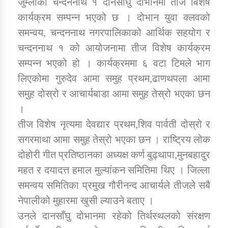
जुम्लाको चन्दननाथ १ दानसाँघु दोभानमा तीज विशेष
कार्यक्रम सम्पन्न भएको छ । दोभान युवा क्लवको
समन्वय, चन्दननाथ नगरपालिकाको आर्थिक सहयोग र
डिभिजन कार्यालय जुम्लाको सुचना सन्देश
चन्दननाथ १ को आयोजनामा तीज विशेष कार्यक्रम
सम्पन्न भएको हो । कार्यक्रममा ६ वटा टिमले भाग
लिएकोमा गुरुदेव आमा समुह प्रथम,ढाणथपला आमा
कर्णाली प्रविधि शिक्षालय जुम्लाको सुचना
समुह दोस्रो र आचार्यबाडा आमा समुह तेस्रो भएका छन
।
तीज विशेष नृत्यमा देवद्यार प्रथम,शिव पार्वती दोस्रो र
सगरमाथा आमा समुह तेस्रो भएका छन । राष्ट्रिय लोक
सामाजिक बिकास कार्यालय जुम्लाकाे सुचना
दोहोरी गीत प्रतिष्ठानका अध्यक्ष कर्ण बुढ्थापा,मुनबहादुर
महत र दयादत्त हमाल मुल्यांकन समितिमा थिए । जिल्ला
समन्वय समितिका प्रमुख गौरीनन्द आचार्यले तीजले सबै
नेपालीको मुहारमा खुसी ल्याउने बताए ।
उनले दानसाँघु दोभानमा रहेको तिर्थस्थलको संरक्षण