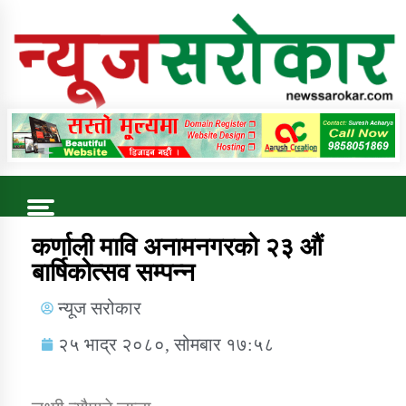
Online News Portal
Trending Now
कर्णाली मावि अनामनगरको २३ औं
बार्षिकोत्सव सम्पन्न
कुषि बिकास कार्यालय जुम्ला सुचना सन्देश
न्यूज सरोकार
२५ भाद्र २०८०, सोमबार १७:५८