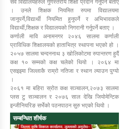
सवै विद्यालयहरुले गुणस्तरीय शिक्षा प्रदान गर्नुपर्ने बताए
तातोपानी गाउँपालिकाको न्यायिक समिति सम्बन्धी सन्देश
। उनले शिक्षक नियमित रुपमा विद्यालयमा
तातोपानी गाउँपालिका जुम्लाको महिला तथा लैङ्गिक हिंसा
जानुपर्ने,विद्यार्थी नियमित हुनुपर्ने र अभिभावकले
सम्बन्धी सूचना सन्देश
विद्यार्थी,शिक्षक र विद्यालयको निगरानी गर्नुपर्ने बताए ।
तातोपानी गाउँपालिका जुम्लाको महिनावारी सम्बन्धिकाे
कर्णाली मावि अनामनगर २०४६ सालमा कर्णाली
सन्देश
प्राविधिक शिक्षालयको हाताभित्र स्थापना भएको हो ।
तातोपानी गाउँपालिका जुम्लाको बालविवाह सन्देश
२०५७ सालमा चन्दननाथ ३ खोलिकोटमा रुपान्तरण हुदैं
कक्ष १० सम्मको कक्ष चलेको थियो । २०६४ मा
तातोपानी गाउँपालिका जुम्लाको सूचना
एसइइमा जिल्लाकै राम्रो नतिजा र स्थान ल्याउन पुग्यो
।
२०६१ मा बहिरा स्रोत कक्ष सञ्चालन,२०७३ सालमा
प्लस टु सञ्चालन र २०७६ साल देखि जियोमेन्टिक
इन्जीनियरिङ सर्भेको पठनपाठन सुरु भएको थियो ।
सम्बन्धित शीर्षक
तातोपानी गाउँपालिका जुम्लाको सूचना