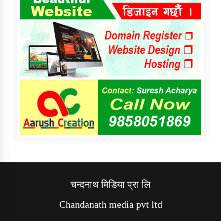
चन्दनाथ मिडिया प्रा लि
Chandanath media pvt ltd