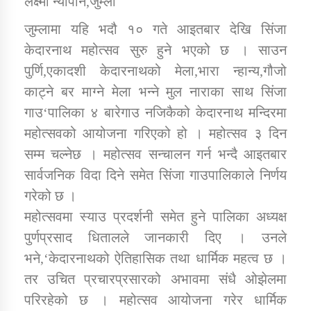
लक्ष्मी न्यौपाने,जुम्ला
जुम्लामा यहि भदौ १० गते आइतबार देखि सिंजा
डिभिजन कार्यालय जुम्लाको सुचना सन्देश
केदारनाथ महोत्सव सुरु हुने भएको छ । साउन
पुर्णि,एकादशी केदारनाथको मेला,भारा न्हान्य,गौजो
काट्ने बर माग्ने मेला भन्ने मुल नाराका साथ सिंजा
गाउ‘पालिका ४ बारेगाउ नजिकैको केदारनाथ मन्दिरमा
कर्णाली प्रविधि शिक्षालय जुम्लाको सुचना
महोत्सवको आयोजना गरिएको हो । महोत्सव ३ दिन
सम्म चल्नेछ । महोत्सव सन्चालन गर्न भन्दै आइतबार
सार्वजनिक विदा दिने समेत सिंजा गाउपालिकाले निर्णय
सामाजिक बिकास कार्यालय जुम्लाकाे सुचना
गरेको छ ।
महोत्सवमा स्याउ प्रदर्शनी समेत हुने पालिका अध्यक्ष
पुर्णप्रसाद धितालले जानकारी दिए । उनले
भने,‘केदारनाथको ऐतिहासिक तथा धार्मिक महत्व छ ।
तर उचित प्रचारप्रसारको अभावमा संधै ओझेलमा
परिरहेको छ । महोत्सव आयोजना गरेर धार्मिक