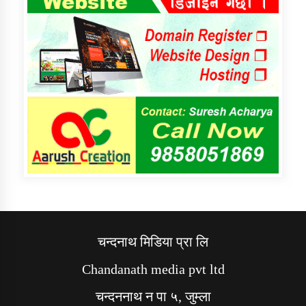
चन्दनाथ मिडिया प्रा लि
Chandanath media pvt ltd
चन्दननाथ न पा ५, जुम्ला