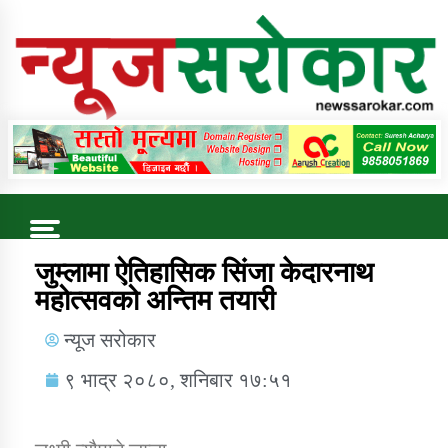
Online News Portal
Trending Now
जुम्लामा ऐतिहासिक सिंजा केदारनाथ
महोत्सवको अन्तिम तयारी
कुषि बिकास कार्यालय जुम्ला सुचना सन्देश
न्यूज सरोकार
९ भाद्र २०८०, शनिबार १७:५१