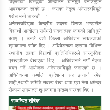
विकृतीको विरुद्धको आन्दोलन घनिभुत बनाउनुपर्ने
तातोपानी गाउँपालिकाको न्यायिक समिति सम्बन्धी सन्देश
आवश्यकता रहेको छ । जसको नेतृत्व अनेरास्ववियुले
तातोपानी गाउँपालिका जुम्लाको महिला तथा लैङ्गिक हिंसा
गरोस भन्ने चाहन्छौं । ’
सम्बन्धी सूचना सन्देश
अनेरास्ववियुका केन्द्रीय सदस्य बिराज भण्डारीले
तातोपानी गाउँपालिका जुम्लाको महिनावारी सम्बन्धिकाे
विद्यार्थी आन्दोलन सधैंभरी सकरात्मक कामको लागि हुने
सन्देश
बताए । उनले दशौ जिल्ला अधिवेशन सफलताको
तातोपानी गाउँपालिका जुम्लाको बालविवाह सन्देश
शुभकामना समेत दिए । अधिवेशनका क्रममा विभिन्न
स्थानीय तहका विद्यार्थी प्रतिनिधिहरुले सांस्कृतिक
तातोपानी गाउँपालिका जुम्लाको सूचना
प्रस्तुतीहरु देखाएका थिए । अधिवेशनले नयॉ नेतृत्व
चयन गर्ने आयोजक अनेरास्ववियुले जनाएको छ ।
अधिवेशनमा कर्णाली प्रदेशका सह इन्चार्ज रमेश
शाही,स्थायी समिति सदस्य रेखा थापा,युवा नेता धमेन्द्र
रोकाया लगयातले शुभकामना मन्तब्य राखेका थिए ।
सम्बन्धित शीर्षक
तातोपानी गाउँपालिका जुम्लाको सूचना