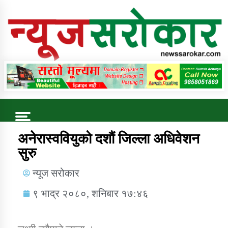
Online News Portal
Trending Now
अनेरास्ववियुको दशौं जिल्ला अधिवेशन
सुरु
कुषि बिकास कार्यालय जुम्ला सुचना सन्देश
न्यूज सरोकार
९ भाद्र २०८०, शनिबार १७:४६