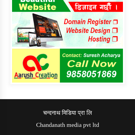
चन्दनाथ मिडिया प्रा लि
Chandanath media pvt ltd