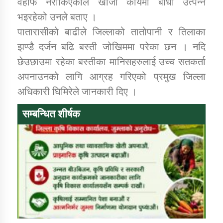
वहाफ नरोकिएकोले खोजी कार्यमा बाधा उत्पन्न
भइरहेको उनले बताए ।
कार्यक्रम कार्यान्वयन एकाई जुम्लाको सुचना
पातारासीको बाढीले जिल्लाको तातोपानी र तिलाका
झण्डै दर्जन बढि बस्ती जोखिममा परेका छन । नदि
छेउछाउमा रहेका बस्तीका मानिसहरुलाई उच्च सतकर्ता
अपनाउनको लागि आग्रह गरिएको प्रमुख जिल्ला
अधिकारी घिमिरेले जानकारी दिए ।
सम्बन्धित शीर्षक
कर्णाली प्राविधि शिक्षालय जुम्लाको सुचना