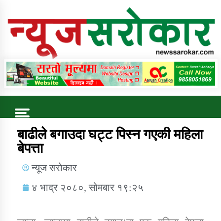
Online News Portal
Trending Now
बाढीले बगाउदा घट्ट पिस्न गएकी महिला
बेपत्ता
कुषि बिकास कार्यालय जुम्ला सुचना सन्देश
न्यूज सरोकार
४ भाद्र २०८०, सोमबार १९:२५