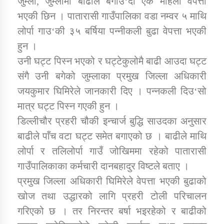
जुम्ला, जुम्लामा बाढीले बगाउ‘दा एक महिला वेपत्ता
भएकी छिन । पातारासी गाउँपालिका वडा नम्वर ५ माथि
लोर्पा गाउ‘की ३५ बर्षिया पन्नीकली बुढा वेपत्ता भएकी
डिभिजन कार्यालय जुम्लाको सुचना सन्देश
हुन ।
उनी घट्ट पिस्न भएको र घट्टेकुलोमै बाढी आउदा घट्ट
संगै उनी बगेको जुम्लाका प्रमुख जिल्ला अधिकारी
कर्णाली प्रविधि शिक्षालय जुम्लाको सुचना
जयकुमार घिमिरेले जानकारी दिए । पन्नकली दिउ‘सो
मात्र घट्ट पिस्न गएकी हुन ।
डिल्लीचौर प्रहरी चौकी इन्चार्ज बुद्धि साउदका अनुसार
बाढीले पाँच वटा घट्ट समेत बगाएको छ । बाढीले माथि
सामाजिक बिकास कार्यालय जुम्लाकाे सुचना
लोर्पा र तलिलोर्पा गाउँ जोखिममा रहेको पातारासी
गाउँपालिकाका कर्मचारी दानबहादुर विष्टले बताए ।
प्रमुख जिल्ला अधिकारी घिमिरेले वेपत्ता भएकी बुढाको
खोज तथा उद्धारको लागि प्रहरी टोली परिचालन
गरिएको छ । तर निरन्तर बर्षा भइरहेको र बाढीको