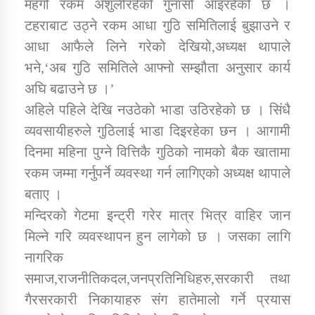
महंगो रकम अशुलीरहेको गुनासो आइरहेको छ ।
तातोपानी गाउँपालिकाको न्यायिक समिति सम्बन्धी सन्देश
टहराबाट उठ्ने रकम आधा गुठि समितिलाई बुझाउने र
तातोपानी गाउँपालिका जुम्लाको महिला तथा लैङ्गिक हिंसा
आधा आफैले लिने गरेको देखियो,अध्यक्ष थापाले
सम्बन्धी सूचना सन्देश
भने,‘अब गुठि समितिले आफ्नो सम्झौता अनुसार कार्य
तातोपानी गाउँपालिका जुम्लाको महिनावारी सम्बन्धिकाे
अघि बढाउने छ ।’
सन्देश
अहिले पहिले देखि नउठेको भाडा उठिरहेको छ । सिंधै
तातोपानी गाउँपालिका जुम्लाको बालविवाह सन्देश
व्यवसायीहरुले गुठिलाई भाडा दिइरहेका छन । आगामी
दिनमा महिना पुग्ने वित्तिकै गुठिको नामको बैक खातामा
तातोपानी गाउँपालिका जुम्लाको सूचना
रकम जम्मा गर्नुपर्ने व्यवस्था गर्न लागिएको अध्यक्ष थापाले
बताए ।
मन्दिरको गेटमा इन्ट्री गरेर मात्र भित्र वाहिर जान
मिल्ने गरि व्यवस्थापन हुन लागेको छ । जसका लागि
नागरिक
समाज,राजनीतिकदल,जनप्रतिनिधिहरु,सरकारी तथा
तातोपानी गाउँपालिका जुम्लाको सूचना
गैरसरकारी निकायाहरु संग हातेमालो गर्ने प्रयास