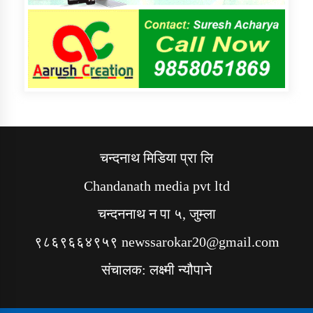
चन्दनाथ मिडिया प्रा लि
Chandanath media pvt ltd
चन्दननाथ न पा ५, जुम्ला
९८६९६६४९५९ newssarokar20@gmail.com
संचालक: लक्ष्मी न्यौपाने