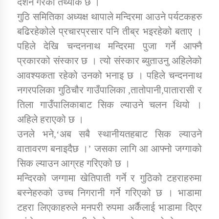
दर्शन गरेको तथ्यांक छ ।
गुठि समितिका अध्यक्ष थापाले मन्दिरमा आउने पर्यटकहरु
कार्यक्रम कार्यान्वयन एकाई जुम्लाको सुचना
बढिरहेकोले प्रचारप्रसार पनि तीब्र भइरहेको बताए ।
पहिले देखि चन्दननाथ मन्दिरमा पुजा गर्ने आफ्नै
प्रकारको संस्कार छ । त्यो संस्कार ब्युताउनु अहिलेको
आवश्यकता रहेको उनको भनाइ छ । पहिले चन्दननाथ
नगरपलिका गुठिचौर गाउँपालिका ,तातोपानी,पातारासी र
तिला गाउँपालिकाबाट सिक ल्याउने चलन थियो ।
अहिले हराएको छ ।
कर्णाली प्राविधि शिक्षालय जुम्लाको सुचना
उनले भने,‘अब सबै स्थानीयतहबाट सिक ल्याउने
वातावरण बनाइदैछ ।’ जसका लागि आ आफ्नो जग्गाको
सिक ल्याउन आग्रह गरिएको छ ।
मन्दिरको जग्गामा खेतिपाती गर्ने र गुठिको टहराहरुमा
बस्नेहरुको उच्च निगरानी गर्ने गरिएको छ । भाडामा
टहरा लिएकाहरुले मनपरी रुपमा अर्कैलाई भाडामा दिएर