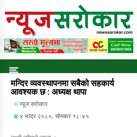
Online News Portal
Trending Now
मन्दिर व्यवस्थापनमा सबैको सहकार्य
आवश्यक छ : अध्यक्ष थापा
कुषि बिकास कार्यालय जुम्ला सुचना सन्देश
न्यूज सरोकार
४ भाद्र २०८०, सोमबार १८:४५