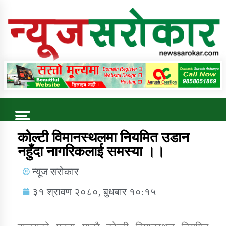
Online News Portal
Trending Now
कोल्टी विमानस्थलमा नियमित उडान
नहुँदा नागरिकलाई समस्या ।।
कुषि बिकास कार्यालय जुम्ला सुचना सन्देश
न्यूज सरोकार
३१ श्रावण २०८०, बुधबार १०:१५