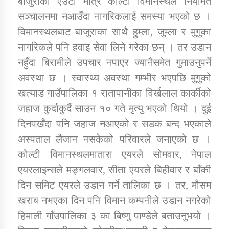
बाजुराको एउटा मात्रै कोल्टी विमानस्थल नियमित
सञ्चालनमा नआउँदा नागरिकलाई समस्या भएको छ ।
विमानस्थलबाट बाजुराका साथै हुम्ला, जुम्ला र मुगुका
डिभिजन कार्यालय जुम्लाको सुचना सन्देश
नागरिकले पनि हवाइ सेवा लिने गरेका छन् । तर उडान
नहुँदा बिरामीले उपचार नपाएर ज्यानैसमेत गुमाउनुपर्ने
अवस्था छ । स्वास्थ्य अवस्था गम्भीर भएपछि मुगुको
कर्णाली प्रविधि शिक्षालय जुम्लाको सुचना
खत्याड गाउँपालिका १ रातापानीका विर्खलाल कार्कीको
जहाज कुर्दाकुर्दै साउन १० गते मृत्यु भएको थियो । दुई
दिनपर्खँदा पनि जहाज नआएको र सडक बन्द भएकाले
अस्पताल लैजान नसकेको परिवारले जनाएको छ ।
सामाजिक बिकास कार्यालय जुम्लाकाे सुचना
कोल्टी विमानस्थलमातारा एयरले सोमवार, नेपाल
एयरलाइन्सले मङ्गलवार, सीता एयरले बिहीवार र बाँकी
दिन समिट एयरले उडान गर्ने तालिका छ । तर, मौसम
खराब नभएका दिन पनि विमान कम्पनीले उडान नगरेको
हिमाली गाँउपालिका ३ का बिष्णु पाण्डेले बताउनुभयो ।