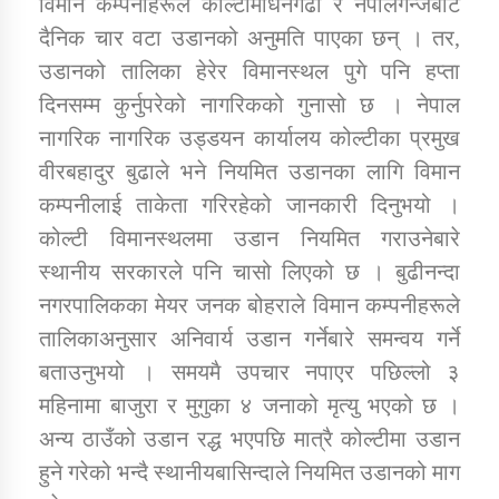
विमान कम्पनीहरूले कोल्टीमाधनगढी र नेपालगन्जबाट
दैनिक चार वटा उडानको अनुमति पाएका छन् । तर,
कार्यक्रम कार्यान्वयन एकाई जुम्लाको सुचना
उडानको तालिका हेरेर विमानस्थल पुगे पनि हप्ता
दिनसम्म कुर्नुपरेको नागरिकको गुनासो छ । नेपाल
नागरिक नागरिक उड्डयन कार्यालय कोल्टीका प्रमुख
वीरबहादुर बुढाले भने नियमित उडानका लागि विमान
कम्पनीलाई ताकेता गरिरहेको जानकारी दिनुभयो ।
कोल्टी विमानस्थलमा उडान नियमित गराउनेबारे
स्थानीय सरकारले पनि चासो लिएको छ । बुढीनन्दा
कर्णाली प्राविधि शिक्षालय जुम्लाको सुचना
नगरपालिकका मेयर जनक बोहराले विमान कम्पनीहरूले
तालिकाअनुसार अनिवार्य उडान गर्नेबारे समन्वय गर्ने
बताउनुभयो । समयमै उपचार नपाएर पछिल्लो ३
महिनामा बाजुरा र मुगुका ४ जनाको मृत्यु भएको छ ।
अन्य ठाउँको उडान रद्ध भएपछि मात्रै कोल्टीमा उडान
हुने गरेको भन्दै स्थानीयबासिन्दाले नियमित उडानको माग