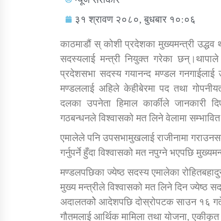
३१ श्रावण २०८०, बुधबार १०:०६
काठमाडौं स् कोशी प्रदेशका मुख्यमन्त्री उद्धव
सदस्यलाई मन्त्री नियुक्त गरेका छन्।थापाले 
प्रदेशसभा सदस्य गयानन्द मण्डल गनगाईलाई उद्
सामाजिक बिकास कार्यालय जुम्लाकाे सुचना
मण्डललाई अहिले केहीबेरमा पद तथा गोपनीय
दलका उपनेता हिमाल कार्कीले जानकारी दिए
गठबन्धनले विश्वासको मत लिने वेलामा सम्भावित
एमालेले पनि उपसभामुखलाई राजीनामा गराउनसक्ने
गर्नुपर्ने हुँदा विश्वासको मत नपुग्ने भएपछि मुख्य
मण्डलपछिका ज्येष्ठ सदस्य एमालेका रोहितबहाद
तातोपानी गाउँपालिकाको न्यायिक समिति सम्बन्धी
सन्देश
मुख्य मन्त्रीले विश्वासको मत लिने दिन ज्येष्ठ 
अदालतकोे आदेशपछि दोस्रोपटक साउन १६ गते मु
तातोपानी गाउँपालिका जुम्लाको बालविवाह सन्देश
गौतमलाई आर्थिक मामिला तथा योजना, एकीकृत 