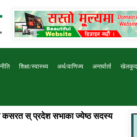
Newssarokar
नीति
शिक्षा/स्वास्थ्य
अर्थ/वाणिज्य
अन्तर्वार्ता
खेलकुद
ो कसरत स् प्रदेश सभाका ज्येष्ठ सदस्य
डिभिजन कार्यालय जुम्लाको सुचना सन्देश