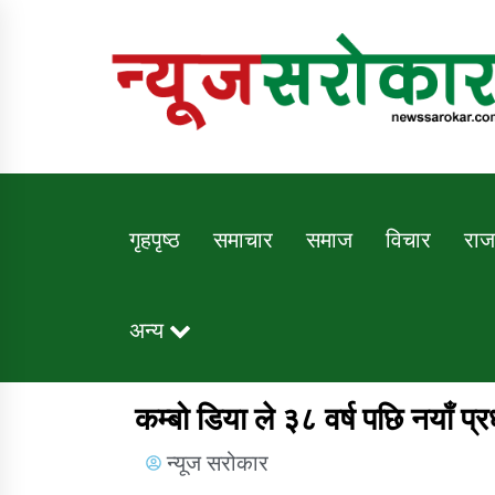
Online News Portal
गृहपृष्ठ
समाचार
समाज
विचार
राज
अन्य
Trending Now
कम्बो डिया ले ३८ वर्ष पछि नयाँ प्र
न्यूज सरोकार
कुषि बिकास कार्यालय जुम्ला सुचना सन्देश