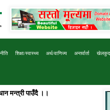
Newssarokar
नीति
शिक्षा/स्वास्थ्य
अर्थ/वाणिज्य
अन्तर्वार्ता
खेलकुद
धान मन्त्री पाउँदै ।।
डिभिजन कार्यालय जुम्लाको सुचना सन्देश