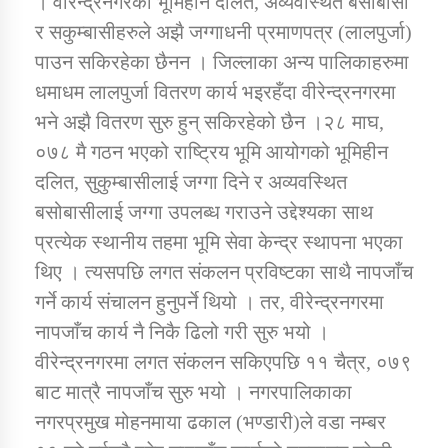
। वीरेन्द्रनगरका भूमिहीन दलित, अव्यवस्थित बसोबासी
र सकुम्बासीहरुले अझै जग्गाधनी प्रमाणपत्र (लालपुर्जा)
पाउन सकिरहेका छैनन । जिल्लाका अन्य पालिकाहरुमा
डिभिजन कार्यालय जुम्लाको सुचना सन्देश
धमाधम लालपुर्जा वितरण कार्य भइरहँदा वीरेन्द्रनगरमा
भने अझै वितरण सुरु हुन् सकिरहेको छैन ।२८ माघ,
०७८ मै गठन भएको राष्ट्रिय भूमि आयोगको भूमिहीन
कर्णाली प्रविधि शिक्षालय जुम्लाको सुचना
दलित, सुकुम्बासीलाई जग्गा दिने र अव्यवस्थित
बसोबासीलाई जग्गा उपलब्ध गराउने उद्देश्यका साथ
प्रत्येक स्थानीय तहमा भूमि सेवा केन्द्र स्थापना भएका
थिए । त्यसपछि लगत संकलन प्रविष्टका साथै नापजाँच
सामाजिक बिकास कार्यालय जुम्लाकाे सुचना
गर्ने कार्य संचालन हुनुपर्ने थियो । तर, वीरेन्द्रनगरमा
नापजाँच कार्य नै निकै ढिलो गरी सुरु भयो ।
वीरेन्द्रनगरमा लगत संकलन सकिएपछि ११ चैत्र, ०७९
बाट मात्रै नापजाँच सुरु भयो । नगरपालिकाका
नगरप्रमुख मोहनमाया ढकाल (भण्डारी)ले वडा नम्बर