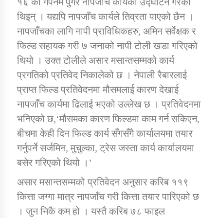
१६ को गर्पनमै पुगेर नापजाँच कार्यको उद्घाटन गरेकी
थिइन् । यद्यपि नापजाँच कार्यले तिव्रता पाएको छैन ।
कार्यक्रम कार्यान्वयन एकाई जुम्लाको सुचना
नापजाँचका लागि नापी प्राविधिकहरु, अमिन सर्वेक्षक र
फिल्ड सहायक गरी ७ जनाको नापी टोली खडा गरिएको
थियो । उक्त टोलीले असार मसान्तसम्मको कार्य
प्रगतिको प्रतिवेद निकालेको छ । नेपाली रैबारलाई
प्राप्त फिल्ड प्रतिवेदनमा मौसमलाई कारण देखाई
नापजाँच कार्यमा ढिलाई भएको उल्लेख छ । प्रतिवेदनमा
भनिएको छ,‘मौसमका कारण फिल्डमा काम गर्न सकिएन,
कर्णाली प्राविधि शिक्षालय जुम्लाको सुचना
बीचमा केही दिन फिल्ड कार्य सँगसँगै कार्यालयमा तयार
गर्नुपर्ने सर्जमिन, मुचुल्का, ट्रेस जस्ता कार्य कार्यालयमा
बसेर गरिएको थियो ।’
असार मसान्तसम्मको प्रतिवेदन अनुसार करिब ११९
कित्ता जग्गा मात्र नापजाँच गरी कित्ता तयार पारिएको छ
। जुन निकै कम हो । यस्तै करिब ७८ फाइल