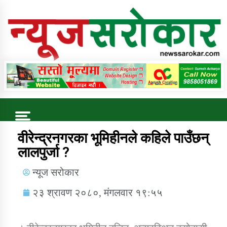
Online News Portal
Trending Now
वीरेन्द्रनगरका भूमिहीनले कहिले पाउँछन्
लालपुर्जा ?
कुषि बिकास कार्यालय जुम्ला सुचना सन्देश
न्यूज सरोकार
२३ श्रावण २०८०, मंगलवार १९:५५