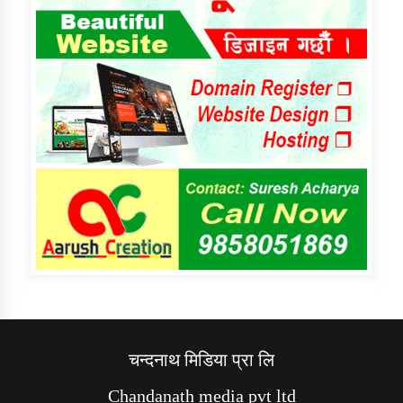
चन्दनाथ मिडिया प्रा लि
Chandanath media pvt ltd