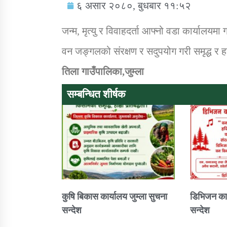
६ असार २०८०, बुधबार ११:५२
जन्म, मृत्यु र विवाहदर्ता आफ्नो वडा कार्यालयमा
वन जङ्गलको संरक्षण र सदुपयोग गरी समृद्ध र हर
तिला गाउँपालिका,जुम्ला
सामाजिक बिकास कार्यालय जुम्लाकाे सुचना
सम्बन्धित शीर्षक
तातोपानी गाउँपालिकाको न्यायिक समिति सम्बन्धी
सन्देश
कुषि बिकास कार्यालय जुम्ला सुचना
डिभिजन कार
सन्देश
सन्देश
तातोपानी गाउँपालिका जुम्लाको बालविवाह सन्देश