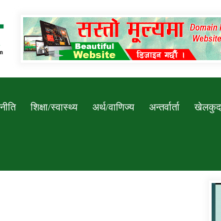
Newssarokar
नीति
शिक्षा/स्वास्थ्य
अर्थ/वाणिज्य
अन्तर्वार्ता
खेलकुद
डिभिजन कार्यालय जुम्लाको सुचना सन्देश