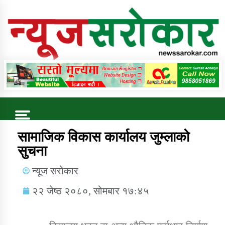
Online News Portal
Trending Now
सामाजिक विकास कार्यालय जुम्लाको
सुचना
कुषि बिकास कार्यालय जुम्ला सुचना सन्देश
न्यूज सरोकार
२२ जेष्ठ २०८०, सोमबार १७:४५