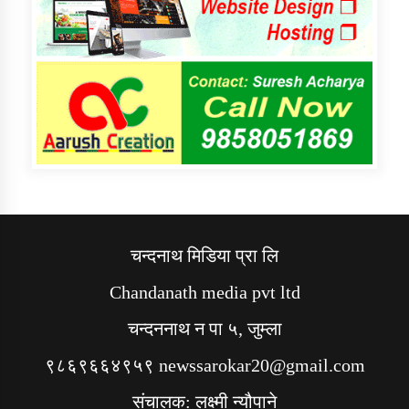
चन्दनाथ मिडिया प्रा लि
Chandanath media pvt ltd
चन्दननाथ न पा ५, जुम्ला
९८६९६६४९५९ newssarokar20@gmail.com
संचालक: लक्ष्मी न्यौपाने