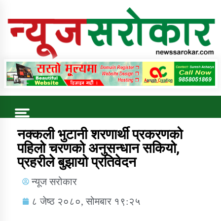
Online News Portal
Trending Now
नक्कली भुटानी शरणार्थी प्रकरणको
पहिलो चरणको अनुसन्धान सकियो,
प्रहरीले बुझायो प्रतिवेदन
कुषि बिकास कार्यालय जुम्ला सुचना सन्देश
न्यूज सरोकार
८ जेष्ठ २०८०, सोमबार १९:२५