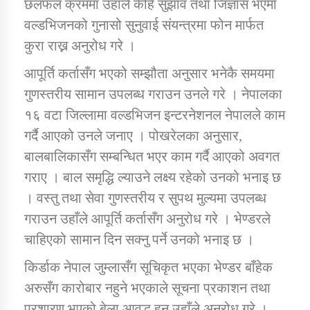
छलफल क्रममा उहाँले केहि सुझाव तथा जिज्ञास भएमा
तातोपानी गाउँपालिकाको न्यायिक समिति सम्बन्धी सन्देश
वल्डभिजनको गुनासो सुनुवाई संयन्त्रमा फोन मार्फत
तातोपानी गाउँपालिका जुम्लाको महिला तथा लैङ्गिक हिंसा
कुरा राख्न अनुरोध गरे ।
सम्बन्धी सूचना सन्देश
आपूर्ति कर्तासँग भएको सम्झौता अनुसार भनेकै समयमा
तातोपानी गाउँपालिका जुम्लाको महिनावारी सम्बन्धिकाे
गुणस्तरीय सामान उपलब्ध गराउन उनले गरे । नेपालका
सन्देश
१६ वटा जिल्लामा वल्डभिजन इन्टरनेशनल नेपालले काम
तातोपानी गाउँपालिका जुम्लाको बालविवाह सन्देश
गर्दै आएको उनले जनाए । पोखरेलका अनुसार,
तातोपानी गाउँपालिका जुम्लाको सूचना
बालबालिकासँग सम्बन्धित भएर काम गर्दै आएको अवगत
गराए । बाल समृद्धि ल्याउने लक्ष्य रहेको उनको भनाइ छ
। वस्तु तथा सेवा गुणस्तरीय र सुपथ मुल्यमा उपलब्ध
गराउन उहाँले आपूर्ति कर्तासँग अनुरोध गरे । भेण्डरले
चाहिएको सामान दिन सक्नु पर्ने उनको भनाइ छ ।
किर्डाक नेपाल जुम्लासँग सूचिकृत भएका भेण्डर बाँहेक
अरुसँग कारोबार नहुने भएकाले सूचना प्रकाशन तथा
तातोपानी गाउँपालिका जुम्लाको सूचना
प्रशारण भएको बेला आवद्ध हुन उहाँले अनुरोध गरे ।