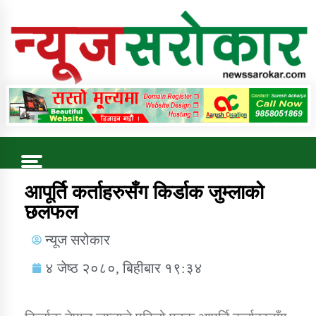
Online News Portal
Trending Now
आपूर्ति कर्ताहरुसँग किर्डाक जुम्लाको
छलफल
कुषि बिकास कार्यालय जुम्ला सुचना सन्देश
न्यूज सरोकार
४ जेष्ठ २०८०, बिहीबार १९:३४