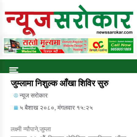
Online News Portal
Trending Now
जुम्लामा निशुल्क आँखा शिविर सुरु
न्यूज सरोकार
कुषि बिकास कार्यालय जुम्ला सुचना सन्देश
५ बैशाख २०८०, मंगलवार १५:२५
लक्ष्मी न्यौपाने,जुम्ला