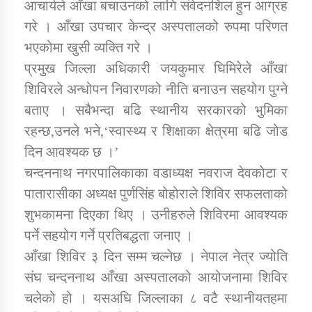
आचार्यले आँखा बचाउनको लागि संवेदनशिल हुन आग्रह
तातोपानी गाउँपालिकाको न्यायिक समिति सम्बन्धी सन्देश
गरे । आँखा उपचार केन्द्र अस्पतालको रुपमा परिणत
तातोपानी गाउँपालिका जुम्लाको महिला तथा लैङ्गिक हिंसा
भएकोमा खुसी व्यक्ति गरे ।
सम्बन्धी सूचना सन्देश
प्रमुख जिल्ला अधिकारी जयकुमार घिमिरेले आँखा
तातोपानी गाउँपालिका जुम्लाको महिनावारी सम्बन्धिकाे
शिविरले अन्धोपन निवारणको नीति बनाउन सहयोग पुग्ने
सन्देश
बताए । सबैभन्दा बढि स्थानीय सरकारको भुमिका
तातोपानी गाउँपालिका जुम्लाको बालविवाह सन्देश
रहन्छ,उनले भने,‘स्वास्थ्य र शिक्षाका क्षेत्रमा बढि जोड
दिन आवश्यक छ ।’
तातोपानी गाउँपालिका जुम्लाको सूचना
चन्दननाथ नगरपालिकाका वडाध्यक्ष नवराज देवकोटा र
पातारासीका अध्यक्ष पुर्णसिंह बोहोराले शिविर सफलताको
शुभकामना दिएका थिए । उनीहरुले शिविरमा आवश्यक
पर्ने सहयोग गर्ने प्रतिबद्धता जनाए ।
आँखा शिविर ३ दिन सम्म चल्नेछ । नेपाल नेत्र ज्योति
संघ चन्दननाथ आँखा अस्पतालको आयोजनामा शिविर
तातोपानी गाउँपालिका जुम्लाको सूचना
चलेको हो । यसअघि जिल्लाका ८ वटै स्थानीयतहमा