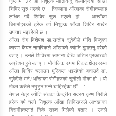
जुम्लामा ३९ ओैं निशुल्क मोतिविन्दु शल्यक्रिया आँखा
शिविर सुरु भएको छ । जिल्लामा आँखाका रोगीहरूलाइ
लक्षित गर्दै शिविर सुरू भएको हो । आखाँका
डिभिजन कार्यालय जुम्लाको सुचना सन्देश
बिरामीहरुको हरेक बर्ष निशुल्क आँखा शिविर राखेर
उपचार भइरहेको छ ।
आँखा रोग विशेषज्ञ डा.सन्तोष सुवेदीले मोति विन्दुका
कर्णाली प्रविधि शिक्षालय जुम्लाको सुचना
कारण कैयन नागरिकले आँखाको ज्योति गुमाउनु परेको
बताए । उनले शिविरमा सामान्य देखि जटिल प्रकारको
अप्रेशन हुने बताए । भौगोलिक रुपमा विकट क्षेत्रहरुमा
आँखा शिविर चलाउन मुस्किल भइरहेको बताउदै डा.
सामाजिक बिकास कार्यालय जुम्लाकाे सुचना
सुुवेदीले भने,‘आँखाका रोगीहरुको सुनौलो मौका हो । यो
मौका कसैले नछुटुन भन्ने चाहिरहेका छौं । ’
नेपाल नेत्र ज्योति संघका केन्द्रीय सदस्य कृष्ण गिरीले
हरेक बर्ष चल्ने निशुल्क आँखा शिविरहरुले आ“खाका
बिरामीहरुलाई निकै राहत मिलेको बताए । उनले