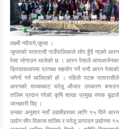
डिभिजन कार्यालय जुम्लाको सुचना सन्देश
लक्ष्मी न्यौपाने,जुम्ला ।
कर्णाली प्रविधि शिक्षालय जुम्लाको सुचना
जुम्लाको पातारासी गाउँपालिकाले लोप हुैदै गएको आरन
पेसा जोगाउन थालेको छ । आरन पेसाले आयआर्जनका
क्रियाकलापमा प्रत्यक्ष सहयोग गर्ने भन्दै आरन पेसाको
जगेर्ना गर्न थालिएको हो । पहिलो पटक पातारासीले
सामाजिक बिकास कार्यालय जुम्लाकाे सुचना
आरनको माध्यमबाट घरेलु औजार उपकरण बनाउन
तालिम प्रदान गरेको कृषि शाखा प्रमुख रुपक बुढाले
जानकारी दिए ।
उनका अनुसार नयाँ उद्यमीहरुका लागि १५ दिने आरन
उद्योग सीप विकास तालिम र घरेलु उत्पादन उद्योगमा १५