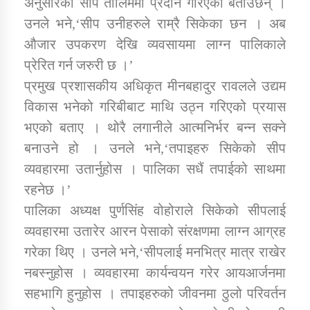
अनुसारको सीप तालिममा प्रदान गरिएको बताउँछन् ।
तातोपानी गाउँपालिकाको न्यायिक समिति सम्बन्धी सन्देश
उनले भने,‘सीप उनीहरुले राम्रै सिकेका छन । अब
तातोपानी गाउँपालिका जुम्लाको महिला तथा लैङ्गिक हिंसा
औजार उपकरण देखि व्यवसायमा लाग्न पालिकाले
सम्बन्धी सूचना सन्देश
प्रेरित गर्न जरुरी छ ।’
तातोपानी गाउँपालिका जुम्लाको महिनावारी सम्बन्धिकाे
प्रमुख प्रशासकीय अधिकृत मीनबहादुर रावलले उद्यम
सन्देश
विकास भनेको गरिबीबाट माथि उठ्न गरिएको प्रयास
तातोपानी गाउँपालिका जुम्लाको बालविवाह सन्देश
भएको बताए । थोरै लगानीले आत्मनिर्भर बन्न सक्ने
बनाउने हो । उनले भने,‘तपाइहरु सिकेको सीप
तातोपानी गाउँपालिका जुम्लाको सूचना
व्यवहारमा उतार्नुहोस । पालिका सधैं तपाईको साथमा
रहनेछ ।’
पालिका अध्यक्ष पुर्णसिंह वोहोराले सिकेको सीपलाई
व्यवहारमा उतारेर आरन पेसाको संरक्षणमा लाग्न आग्रह
गरेका थिए । उनले भने,‘सीपलाई मनभित्र मात्र राखेर
नबस्नुहोस । व्यवहारमा कार्यन्वयन गरेर आयआर्जनमा
तातोपानी गाउँपालिका जुम्लाको सूचना
सहभागि हुनुहोस । तपाइहरुको जीवनमा ठुलो परिवर्तन