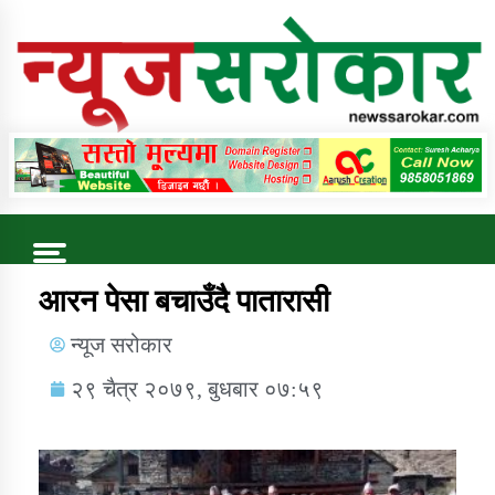
Online News Portal
Trending Now
आरन पेसा बचाउँदै पातारासी
न्यूज सरोकार
कुषि बिकास कार्यालय जुम्ला सुचना सन्देश
२९ चैत्र २०७९, बुधबार ०७:५९