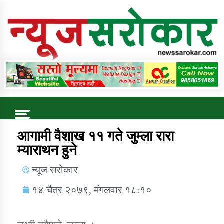
Online News Portal
Trending Now
आगामी वैशाख ११ गते जुम्ला रारा
म्याराथन हुने
कुषि बिकास कार्यालय जुम्ला सुचना सन्देश
न्यूज सरोकार
१४ चैत्र २०७९, मंगलवार १८:१०