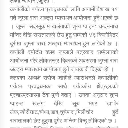
लक्ष्मी न्यौपाने ,जुम्ला ।
कर्णालीको पर्यटन प्रवद्र्धनको लागि आगामी वैशाख ११
गते जुम्ला रारा अल्ट्रा म्याराथन आयोजना हुने भएको छ
डिभिजन कार्यालय जुम्लाको सुचना सन्देश
। जुम्ला सदरमुकाम खलंगाको शुन्य प्वाइन्ट चन्दननाथ
मन्दिर देखि रारातालको छेउ हुटु सम्मको ४९ किलोमिटर
दुरीमा जुम्ला रारा अल्ट्रा म्याराथन हुन लागेको छ ।
कर्णाली प्रविधि शिक्षालय जुम्लाको सुचना
कर्णाली स्पोर्टस क्लब जुम्लाले पत्रकार सम्मेलनको
आयोजना गरेर लोकतन्त्र दिवसको अवसरमा जुम्ला रारा
अल्ट्रा म्याराथन आयोजना हुने जानकारी दिएको हो ।
क्लबका अध्यक्ष सरोज शाहीले म्याराथनले कर्णालीको
सामाजिक बिकास कार्यालय जुम्लाकाे सुचना
पर्यटन प्रवद्र्धनका साथै पर्यटकीय क्षेत्रहरुको
प्रचारप्रसारमा टेवा पुग्ने बताए । उनका अनुुसार शुन्य
प्वाइन्ट खलंगा देखि सुरु भएर डा“फे
लेक,न्यौरीघाट,चौथा,डाब,चुचेमारा,मिलीचौर हुदैं
रारातालको छेउ हुटुमा पुगेर अन्तिम बिन्दु तोकिएको छ ।