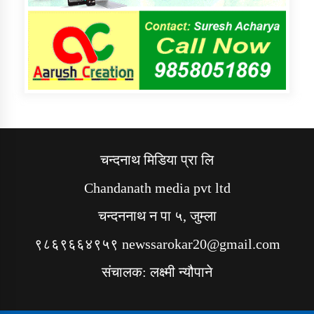
चन्दनाथ मिडिया प्रा लि
Chandanath media pvt ltd
चन्दननाथ न पा ५, जुम्ला
९८६९६६४९५९ newssarokar20@gmail.com
संचालक: लक्ष्मी न्यौपाने