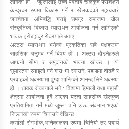
लागेको हो । जुम्लालाई उच्च पर्वतीय खेलकूद प्रशिक्षण
तातोपानी गाउँपालिकाको न्यायिक समिति सम्बन्धी सन्देश
केन्द्रका रुपमा विकास गर्ने र खेलकदको महत्वबारे
तातोपानी गाउँपालिका जुम्लाको महिला तथा लैङ्गिक हिंसा
जनचेतना अभिबद्धि गराई समग्र समाजमा खेल
सम्बन्धी सूचना सन्देश
संस्कृतिको विकास म्याराथन आयोजना गर्न लागिएको
तातोपानी गाउँपालिका जुम्लाको महिनावारी सम्बन्धिकाे
धावक हरीबहादुर रोकायाले बताए ।
सन्देश
अल्ट्रा म्याराथन भनेको प्रकृतिका सबै पक्षहरूमा
तातोपानी गाउँपालिका जुम्लाको बालविवाह सन्देश
साहसिक अनुभव गर्ने बिषय हो । अल्ट्रा दौडनेहरुले
आफनो सीमा र समुदायको भावना खोज्छ । यो
तातोपानी गाउँपालिका जुम्लाको सूचना
सूर्यास्तमा रमाइलो गर्ने गाउ“मा रमाउने, पहाडमा दौडदै र
प्रवाहको अवस्थामा पुग्दा शान्तिको आनन्द लिने अवस्था
हो । धावक रोकायाले भने,‘ विश्वमा हिमाली तथा पहाडी
क्षेत्रमा आयोजना हुदै आएका यस्ता साहसीक खेलकुद
प्रतियागिता गर्ने मध्ये जुम्ला पनि उच्च संवभान भएको
जिल्लाको रुपमा चिनाउने देखिन्छ ।
तातोपानी गाउँपालिका जुम्लाको सूचना
कर्णाली रोगभोक,अनिकालका रुपमा चिनियो तर पयार्य