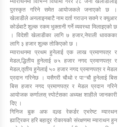
म्याराथनमा विभिन्न विधामा गरेर २८ जना खेलाडीलाई
पुरस्कृत गरिने समेत आयोजकले जनाएको छ ।
कार्यक्रम कार्यान्वयन एकाई जुम्लाको सुचना
खेलाडीले अनलाइनबाटै नाम दर्ता गराउन सक्ने र क्युआर
कोर्डबाटै शुल्क रकम भुक्तानी गर्ने व्यवस्था मिलाइएको छ
। विदेशी खेलाडीका लागि ७ हजार,नेपाली धावकका
लागि ३ हजार शुल्क तोकिएको छ ।
म्याराथनमा प्रथम हुनेलाई एक लाख प्रमाणपत्र र
मेडल,द्धितीय हुनेलाई ७५ हजार नगद प्रमाणपत्र र
मेडल,तृतीय हुनेलाई ५० हजार नगद प्रमाणपत्र र मेडल
कर्णाली प्राविधि शिक्षालय जुम्लाको सुचना
प्रदान गरिनेछ । यसैगरी चौथो र पा“चौ हुनेलाई बिस
बिस हजार नगद प्रमाणपत्र र मेडल प्रदान गरिने
आयोजक कर्णालस् स्पोर्टसका अध्यक्ष शाहीले जानकारी
दिए ।
गिनिज बुक अफ वल्र्ड रेकर्डर एभरेष्ट म्यारथन
ह्याट्रिकर हरि बहादुर रोकायको संरक्षणमा म्याराथन हुन