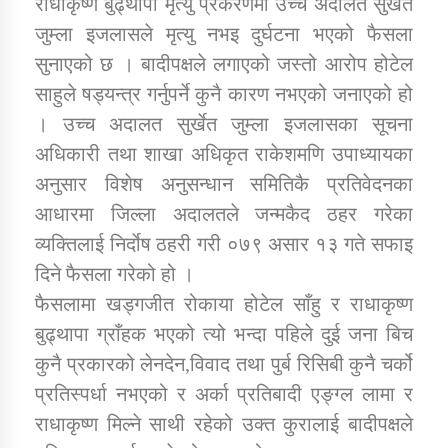
राधाकृष्ण बुढ्थापा मृत्यु प्रकरणमा उच्च अदालत सुर्खेत
जुम्ला इजलासले मृत्यु नभइ दुर्घटना भएको फैसला
सुनाएको छ । बादीपक्षले लगाएको जस्तो आरोप होटेल
डिभिजन कार्यालय जुम्लाको सुचना सन्देश
साहुले षड्यन्त्र गर्नुपर्ने कुनै कारण नभएको जनाएको हो
। उच्च अदालत सुर्खेत जुम्ला इजलासका सूचना
अधिकारी तथा शाखा अधिकृत राकेशमणि उपाध्यायका
कर्णाली प्रविधि शिक्षालय जुम्लाको सुचना
अनुसार विशेष अनुसन्धान समितिकै प्रतिवेदनका
आधारमा जिल्ला अदालतले जन्मकैद ठहर गरेका
व्यक्तिलाई निर्दाेष ठहरी गरी ०७९ असार १३ गते सफाइ
दिने फैसला गरेको हो ।
सामाजिक बिकास कार्यालय जुम्लाकाे सुचना
फैसलामा खड्गजीत रोकाया होटेल साँहु र राधाकृष्ण
बुढ्थापा ग्राँहक भएको त्यो भन्दा पहिले दुई जना बिच
कुनै प्रकारको लेनदेन,विवाद तथा पुर्ब रिसिबी कुनै चर्को
प्रतिस्पर्धा नभएको र अर्का प्रतिबादी एङ्ग्ल लामा र
राधाकृष्ण मिल्ने साथी रहेको उक्त कुरालाई बादीपक्षले