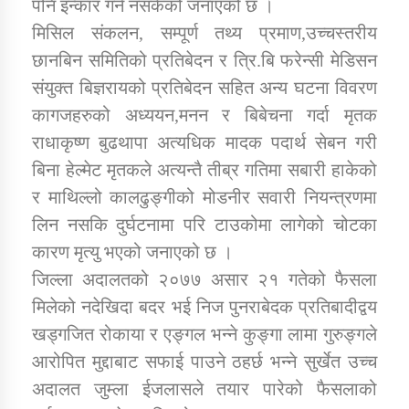
पनि इन्कार गर्न नसकेको जनाएको छ ।
मिसिल संकलन, सम्पूर्ण तथ्य प्रमाण,उच्चस्तरीय
कार्यक्रम कार्यान्वयन एकाई जुम्लाको सुचना
छानबिन समितिको प्रतिबेदन र त्रि.बि फरेन्सी मेडिसन
संयुक्त बिज्ञरायको प्रतिबेदन सहित अन्य घटना विवरण
कागजहरुको अध्ययन,मनन र बिबेचना गर्दा मृतक
राधाकृष्ण बुढथापा अत्यधिक मादक पदार्थ सेबन गरी
बिना हेल्मेट मृतकले अत्यन्तै तीब्र गतिमा सबारी हाकेको
र माथिल्लो कालढुङ्गीको मोडनीर सवारी नियन्त्रणमा
लिन नसकि दुर्घटनामा परि टाउकोमा लागेको चोटका
कर्णाली प्राविधि शिक्षालय जुम्लाको सुचना
कारण मृत्यु भएको जनाएको छ ।
जिल्ला अदालतको २०७७ असार २१ गतेको फैसला
मिलेको नदेखिदा बदर भई निज पुनराबेदक प्रतिबादीद्वय
खड्गजित रोकाया र एङ्गल भन्ने कुङ्गा लामा गुरुङ्गले
आरोपित मुद्दाबाट सफाई पाउने ठहर्छ भन्ने सुर्खेत उच्च
अदालत जुम्ला ईजलासले तयार पारेको फैसलाको