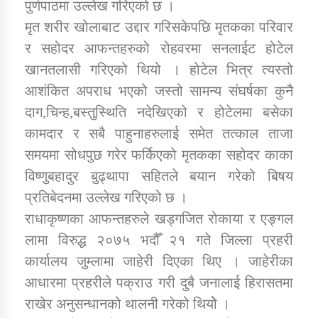
पुर्णपाठमा उल्लेख गरिएको छ ।
तातोपानी गाउँपालिकाको न्यायिक समिति सम्बन्धी सन्देश
मृत शरीर खोलाबाट उद्दार गरिसकेपछि मृतकका परिवार
तातोपानी गाउँपालिका जुम्लाको महिला तथा लैङ्गिक हिंसा
र सहोदर आफन्तहरुको रोहवरमा सनलाईट होटेल
सम्बन्धी सूचना सन्देश
खानतलासी गरिएको थियो । होटेल भित्र त्यस्तो
तातोपानी गाउँपालिका जुम्लाको महिनावारी सम्बन्धिकाे
आशंकित अपराध भएको जस्तो सामन्य संघर्षका कुनै
सन्देश
दाग,चिन्ह,बस्तुस्थिति नदेखिएको र होटेलमा बसेका
तातोपानी गाउँपालिका जुम्लाको बालविवाह सन्देश
कामदार र सबै पाहुनाहरुलाई समेत तत्काल ताजा
समयमा सोधपुछ गरेर फर्किएको मृतकका सहोदर काका
तातोपानी गाउँपालिका जुम्लाको सूचना
विष्णुबहादुर बुढ्थापा सहितले बयान गरेको बिषय
प्रतिबेदनमा उल्लेख गरिएको छ ।
राधाकृष्णका आफन्तहरुले खड्गजित रोकाया र एङ्गल
लामा विरुद्ध २०७५ भदौँ २१ गते जिल्ला प्रहरी
कार्यालय जुम्लामा जाहेरी दिएका थिए । जाहेरीका
आधारमा प्रहरीले पक्राउ गरी दुबै जनालाई हिरासतमा
तातोपानी गाउँपालिका जुम्लाको सूचना
राखेर अनुसन्धानको थालनी गरेको थियोे ।