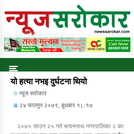
Online News Portal
Trending Now
यो हत्या नभइ दुर्घटना थियो
न्यूज सरोकार
कुषि बिकास कार्यालय जुम्ला सुचना सन्देश
२४ फाल्गुन २०७९, बुधबार १८:१७
२०७५ साउन २५ गते चन्दननाथ नगरपालिका २ का