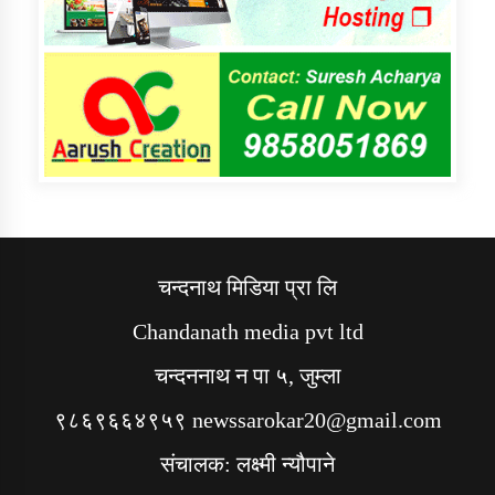
चन्दनाथ मिडिया प्रा लि
Chandanath media pvt ltd
चन्दननाथ न पा ५, जुम्ला
९८६९६६४९५९ newssarokar20@gmail.com
संचालक: लक्ष्मी न्यौपाने