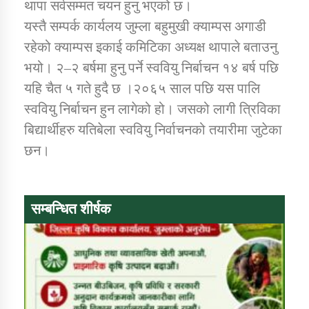
थापा सर्वसम्मत चयन हुनु भएको छ।
यस्तै सम्पर्क कार्यलय जुम्ला बहुमुखी क्याम्पस अगाडी
कार्यक्रम कार्यान्वयन एकाई जुम्लाको सुचना
रहेको क्याम्पस इकाई कमिटिका अध्यक्ष थापाले बताउनु
भयो। २–२ बर्षमा हुनु पर्ने स्ववियु निर्बाचन १४ बर्ष पछि
यहि चैत ५ गते हुदै छ ।२०६५ साल पछि यस पालि
स्ववियु निर्बाचन हुन लागेको हो। जसको लागी त्रिविका
बिद्यार्थीहरु यतिबेला स्ववियु निर्वाचनको तयारीमा जुटेका
छन।
कर्णाली प्राविधि शिक्षालय जुम्लाको सुचना
सम्बन्धित शीर्षक