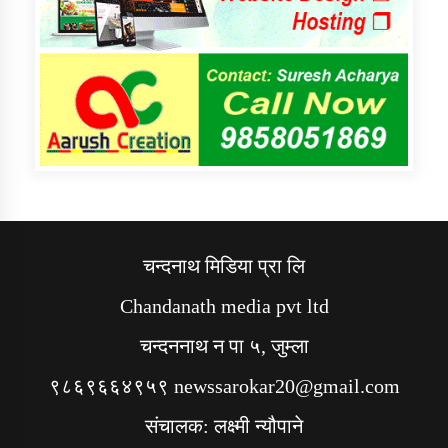
चन्दनाथ मिडिया प्रा लि
Chandanath media pvt ltd
चन्दननाथ न पा ५, जुम्ला
९८६९६६४९५९ newssarokar20@gmail.com
संचालक: लक्ष्मी न्यौपाने