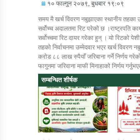
१० फाल्गुन २०७९, बुधबार १९:०९
समय मै खर्च विवरण नबुझाएका स्थानीय तहका उम्म
सर्वोच्च अदालतमा रिट परेको छ ।राष्ट्रपति का
सर्वोच्चमा रिट दायर गरेका हुन् । यो रिटको प
सामाजिक बिकास कार्यालय जुम्लाकाे सुचना
तहको निर्वाचनमा उम्मेदवार भएर खर्च विवरण
करोड ८८ लाख रुपैयाँ जरिबाना गर्ने निर्णय गरे
फागुनमा जरिवाना माफी मिनाहाको निर्णय गर्नुभ
सम्बन्धित शीर्षक
तातोपानी गाउँपालिकाको न्यायिक समिति सम्बन्धी
सन्देश
तातोपानी गाउँपालिका जुम्लाको बालविवाह सन्देश