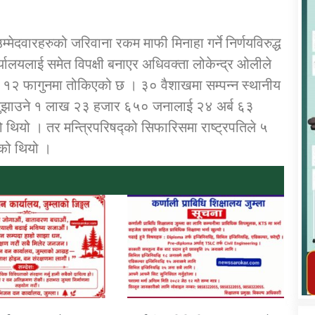
ेदवारहरुको जरिवाना रकम माफी मिनाहा गर्ने निर्णयविरुद्ध
र्यालयलाई समेत विपक्षी बनाएर अधिवक्ता लोकेन्द्र ओलीले
ेशी १२ फागुनमा तोकिएको छ । ३० वैशाखमा सम्पन्न स्थानीय
कार्यक्रम कार्यान्वयन एकाई जुम्लाको सुचना
 नबुझाउने १ लाख २३ हजार ६५० जनालाई २४ अर्ब ६३
को थियो । तर मन्त्रिपरिषद्को सिफारिसमा राष्ट्रपतिले ५
एको थियो ।
तातोपानी गाउँपालिका जुम्लाको महिला तथा
लैङ्गिक हिंसा सम्बन्धी सूचना सन्देश
तातोपानी गाउँपालिका जुम्लाको सूचना