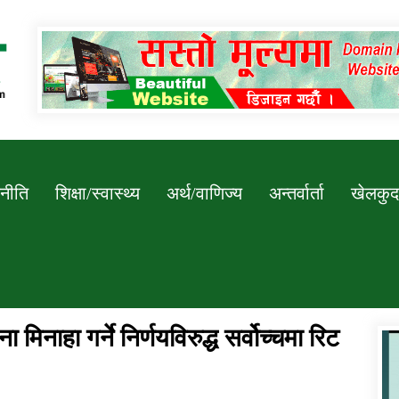
Newssarokar
नीति
शिक्षा/स्वास्थ्य
अर्थ/वाणिज्य
अन्तर्वार्ता
खेलकुद
मिनाहा गर्ने निर्णयविरुद्ध सर्वोच्चमा रिट
डिभिजन कार्यालय जुम्लाको सुचना सन्देश