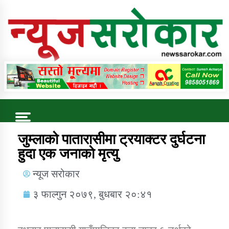
Online News Portal
Trending Now
जुम्लाको पातारासीमा ट्रयाक्टर दुर्घटना
हुदा एक जनाको मृत्यु
कुषि बिकास कार्यालय जुम्ला सुचना सन्देश
न्यूज सरोकार
३ फाल्गुन २०७९, बुधबार २०:४१