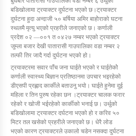
बुधबार पातारासी गाउँपालिका वडा नम्बर ६ उर्थुको
बडिखोलामा ट्रयाक्टर दुर्घटना भएको छ।ट्रयाक्टर
दुर्घटना हुदा अन्दाजी ५० बर्षिया अमिर बाहाेेराकाे घटना
डिभिजन कार्यालय जुम्लाको सुचना सन्देश
स्थलमै मृत्यु भएको प्रहरीले जनाएको छ। कर्णाली
प्रदेश ०२ —००१ त ०४२७ नम्बर भएको ट्रयाक्टर
जुम्ला बजार देखी पातारासी गाउपालिका वडा नम्बर २
कर्णाली प्रविधि शिक्षालय जुम्लाको सुचना
तल्फी तिर जादै गर्दा दुर्घटना भएको हो।
ट्रयाक्टरमा सवार पाँच जना घाईते भएको र घाईतेकोे
कर्णाली स्वास्थ्य बिज्ञान प्रतिष्ठानमा उपचार भइरहेको
सामाजिक बिकास कार्यालय जुम्लाकाे सुचना
डीएसपी प्रह्लाद कार्कीले बताउनु भयो। घाईते हुनेमा दुई
महिला र तिन पुरुष रहेका छन ।ट्रयाक्टर चालक फरार
रहेको र खोजी भईरहेको कार्कीको भनाई छ। उर्थुको
बडिखोलामा ट्रयाक्टर दर्घटना भएको हाे र करिव ५०
मिटर तल खसेको प्रहरीले जनाएको छ। धेरै लोड
भएको कारण ट्रयाक्टरले उकालो चडेन नसक्दा दुर्घटना