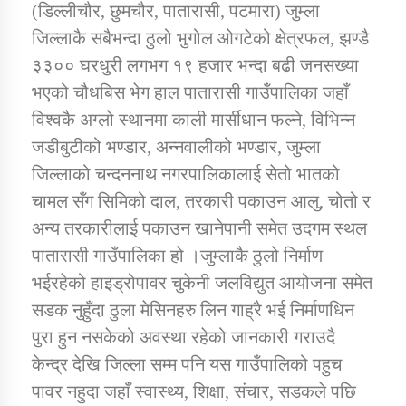
(डिल्लीचौर, छुमचौर, पातारासी, पटमारा) जुम्ला
जिल्लाकै सबैभन्दा ठुलो भुगोल ओगटेको क्षेत्रफल, झण्डै
कार्यक्रम कार्यान्वयन एकाई जुम्लाको सुचना
३३०० घरधुरी लगभग १९ हजार भन्दा बढी जनसख्या
भएको चौधबिस भेग हाल पातारासी गाउँपालिका जहाँ
विश्वकै अग्लो स्थानमा काली मार्सीधान फल्ने, विभिन्न
जडीबुटीको भण्डार, अन्नवालीको भण्डार, जुम्ला
जिल्लाको चन्दननाथ नगरपालिकालाई सेतो भातको
चामल सँग सिमिको दाल, तरकारी पकाउन आलु, चोतो र
अन्य तरकारीलाई पकाउन खानेपानी समेत उदगम स्थल
कर्णाली प्राविधि शिक्षालय जुम्लाको सुचना
पातारासी गाउँपालिका हो ।जुम्लाकै ठुलो निर्माण
भईरहेको हाइड्रोपावर चुकेनी जलविद्युत आयोजना समेत
सडक नुहुँदा ठुला मेसिनहरु लिन गाह्रै भई निर्माणधिन
पुरा हुन नसकेको अवस्था रहेको जानकारी गराउदै
केन्द्र देखि जिल्ला सम्म पनि यस गाउँपालिको पहुच
पावर नहुदा जहाँ स्वास्थ्य, शिक्षा, संचार, सडकले पछि