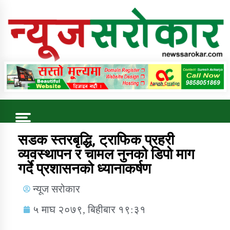
Online News Portal
Trending Now
सडक स्तरबृद्धि, ट्राफिक प्रहरी
व्यवस्थापन र चामल नुनको डिपो माग
गर्दे प्रशासनको ध्यानाकर्षण
कुषि बिकास कार्यालय जुम्ला सुचना सन्देश
न्यूज सरोकार
५ माघ २०७९, बिहीबार १९:३१