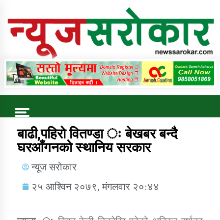
Online News Portal
Trending Now
बाढी,पहिरो वितण्डा ः बेखबर बन्दै
घरआँगनको स्थानिय सरकार
कुषि बिकास कार्यालय जुम्ला सुचना सन्देश
न्यूज सरोकार
२५ आश्विन २०७९, मंगलवार २०:४४