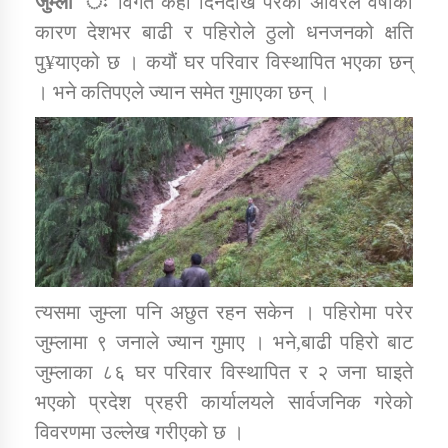
जुम्ला ः
विगत केही दिनदेखि परेको अविरल वर्षाका
कारण देशभर बाढी र पहिरोले ठुलो धनजनको क्षति
पु¥याएको छ । कयौं घर परिवार विस्थापित भएका छन्
डिभिजन कार्यालय जुम्लाको सुचना सन्देश
। भने कतिपएले ज्यान समेत गुमाएका छन् ।
कर्णाली प्रविधि शिक्षालय जुम्लाको सुचना
सामाजिक बिकास कार्यालय जुम्लाकाे सुचना
त्यसमा जुम्ला पनि अछुत रहन सकेन । पहिरोमा परेर
जुम्लामा ९ जनाले ज्यान गुमाए । भने,बाढी पहिरो बाट
जुम्लाका ८६ घर परिवार विस्थापित र २ जना घाइते
भएको प्रदेश प्रहरी कार्यालयले सार्वजनिक गरेको
विवरणमा उल्लेख गरीएको छ ।