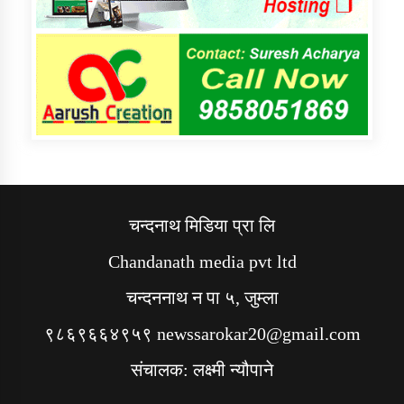
चन्दनाथ मिडिया प्रा लि
Chandanath media pvt ltd
चन्दननाथ न पा ५, जुम्ला
९८६९६६४९५९ newssarokar20@gmail.com
संचालक: लक्ष्मी न्यौपाने