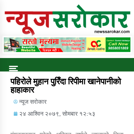
Online News Portal
Trending Now
पहिरोले मुहान पुरिँदा रिपीमा खानेपानीको
हाहाकार
कुषि बिकास कार्यालय जुम्ला सुचना सन्देश
न्यूज सरोकार
२४ आश्विन २०७९, सोमबार १२:५३