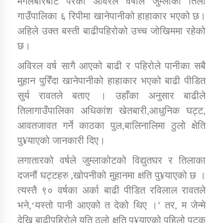
मंगलबारबाट परेको अविरल वर्षाले जुम्लाको तिला
गाउँपालिका ६ रिपीमा खानेपानीको हाहाकार भएको छ।
अहिले उक्त बस्ती बाढीपहिरोको उच्च जोखिममा रहेको
डिभिजन कार्यालय जुम्लाको सुचना सन्देश
छ।
अविरल वर्ष सागै आएको बाढी र पहिरोले पानीका सबै
मुहान पुरिँदा खानेपानीको हाहाकार भएको बाढी पीडित
कर्णाली प्रविधि शिक्षालय जुम्लाको सुचना
सुर्य रावतले बताए । उहाँका अनुसार बाढीले
तिलागाउँपालिका अधिकांश खेतबारी,आधुनिक घट्ट,
आवतजावत गर्ने काठका पुल,बालिनालिमा ठुलो क्षेति
सामाजिक बिकास कार्यालय जुम्लाकाे सुचना
पु¥याएको जानकारी दिए।
लगातारको वर्षले जुम्लाकोटको विद्युतघर र तिलाका
दजनौं घट्टहरु ,खोपनीको मुहानमा क्षति पु¥याएको छ ।
त्यस्तै ९० वर्षका अर्का बाढी पीडित रविलाल रावतले
भने,‘यस्तो पानी आएको त देको थिए ।’ तर, म जेन्मे
देखि बाढीपहिरोले यति ठुलो क्षति पु¥याएको पहिलो पटक