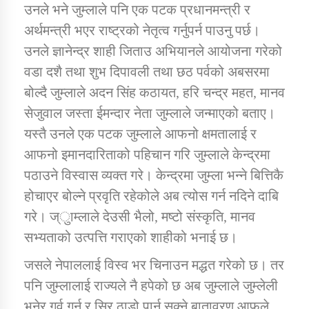
उनले भने जुम्लाले पनि एक पटक प्रधानमन्त्री र
अर्थमन्त्री भएर राष्ट्रको नेतृत्व गर्नुपर्न पाउनु पर्छ।
कार्यक्रम कार्यान्वयन एकाई जुम्लाको सुचना
उनले ज्ञानेन्द्र शाही जिताउ अभियानले आयोजना गरेको
वडा दशै तथा शुभ दिपावली तथा छठ पर्वको अबसरमा
बोल्दै जुम्लाले अदन सिंह कठायत, हरि चन्द्र महत, मानव
सेजुवाल जस्ता ईमन्दार नेता जुम्लाले जन्माएको बताए।
यस्तै उनले एक पटक जुम्लाले आफनो क्षमतालाई र
आफनो इमानदारिताको पहिचान गरि जुम्लाले केन्द्रमा
पठाउने विस्वास व्यक्त गरे। केन्द्रमा जुम्ला भन्ने बित्तिकै
कर्णाली प्राविधि शिक्षालय जुम्लाको सुचना
होचाएर बोल्ने प्रवृति रहेकोले अब त्योस गर्न नदिने दाबि
गरे। ज्ुाम्लाले देउसी भैलो, मष्टो संस्कृति, मानव
सभ्यताको उत्पत्ति गराएको शाहीको भनाई छ।
जसले नेपाललाई विस्व भर चिनाउन मद्धत गरेको छ। तर
पनि जुम्लालाई राज्यले नै हपेको छ अब जुम्लाले जुम्लेली
भनेर गर्व गर्न र सिर ठाडो पार्न सक्ने बातावरण आफुले