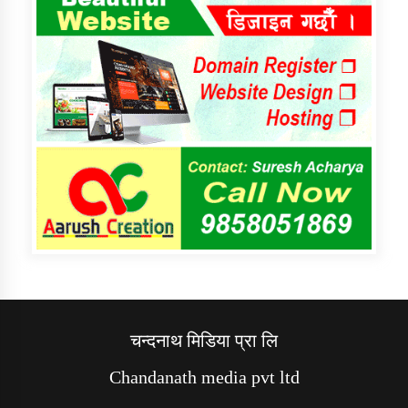
चन्दनाथ मिडिया प्रा लि
Chandanath media pvt ltd