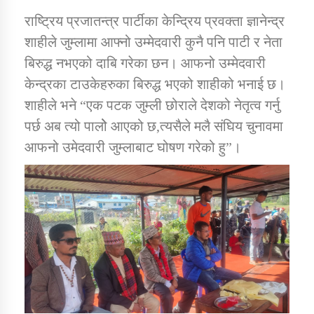
राष्ट्रिय प्रजातन्त्र पार्टीका केन्द्रिय प्रवक्ता ज्ञानेन्द्र
शाहीले जुम्लामा आफ्नो उम्मेदवारी कुनै पनि पाटी र नेता
डिभिजन कार्यालय जुम्लाको सुचना सन्देश
बिरुद्ध नभएको दाबि गरेका छन। आफनो उम्मेदवारी
केन्द्रका टाउकेहरुका बिरुद्ध भएको शाहीको भनाई छ।
शाहीले भने “एक पटक जुम्ली छोराले देशको नेतृत्व गर्नु
कर्णाली प्रविधि शिक्षालय जुम्लाको सुचना
पर्छ अब त्यो पालोे आएको छ,त्यसैले मलै संघिय चुनावमा
आफनो उमेदवारी जुम्लाबाट घोषण गरेको हु”।
सामाजिक बिकास कार्यालय जुम्लाकाे सुचना