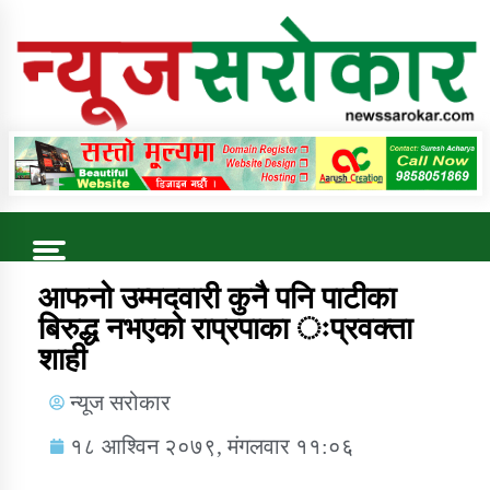
Online News Portal
Trending Now
आफनो उम्मदवारी कुनै पनि पाटीका
बिरुद्ध नभएको राप्रपाका ःप्रवक्ता
शाही
कुषि बिकास कार्यालय जुम्ला सुचना सन्देश
न्यूज सरोकार
१८ आश्विन २०७९, मंगलवार ११:०६