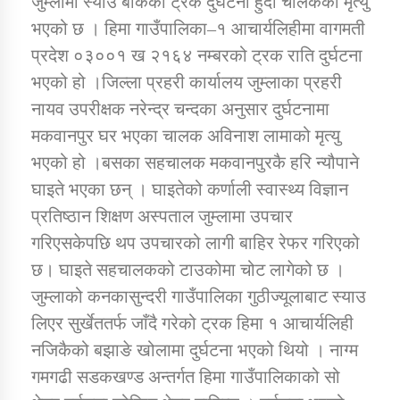
जुम्लामा स्याउ बोकेको ट्रक दुर्घटना हुँदा चालकको मृत्यु
भएको छ । हिमा गाउँपालिका–१ आचार्यलिहीमा वागमती
प्रदेश ०३००१ ख २१६४ नम्बरको ट्रक राति दुर्घटना
डिभिजन कार्यालय जुम्लाको सुचना सन्देश
भएको हो ।जिल्ला प्रहरी कार्यालय जुम्लाका प्रहरी
नायव उपरीक्षक नरेन्द्र चन्दका अनुसार दुर्घटनामा
मकवानपुर घर भएका चालक अविनाश लामाको मृत्यु
कर्णाली प्रविधि शिक्षालय जुम्लाको सुचना
भएको हो ।बसका सहचालक मकवानपुरकै हरि न्यौपाने
घाइते भएका छन् । घाइतेको कर्णाली स्वास्थ्य विज्ञान
प्रतिष्ठान शिक्षण अस्पताल जुम्लामा उपचार
गरिएसकेपछि थप उपचारको लागी बाहिर रेफर गरिएको
सामाजिक बिकास कार्यालय जुम्लाकाे सुचना
छ। घाइते सहचालकको टाउकोमा चोट लागेको छ ।
जुम्लाको कनकासुन्दरी गाउँपालिका गुठीज्यूलाबाट स्याउ
लिएर सुर्खेततर्फ जाँदै गरेको ट्रक हिमा १ आचार्यलिही
नजिकैको बझाङे खोलामा दुर्घटना भएको थियो । नाग्म
गमगढी सडकखण्ड अन्तर्गत हिमा गाउँपालिकाको सो