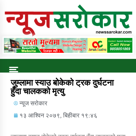
Online News Portal
Trending Now
जुम्लामा स्याउ बोकेको ट्रक दुर्घटना
हुँदा चालकको मृत्यु
कुषि बिकास कार्यालय जुम्ला सुचना सन्देश
न्यूज सरोकार
१३ आश्विन २०७९, बिहीबार १९:४६