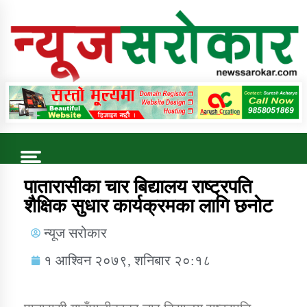
Online News Portal
Trending Now
पातारासीका चार बिद्यालय राष्ट्रपति
शैक्षिक सुधार कार्यक्रमका लागि छनोट
कुषि बिकास कार्यालय जुम्ला सुचना सन्देश
न्यूज सरोकार
१ आश्विन २०७९, शनिबार २०:१८