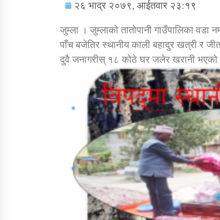
२६ भाद्र २०७९, आईतवार २३:१९
जुम्ला । जुम्लाको तातोपानी गाउँपालिका वड
पाँच बजेतिर स्थानीय काली बहादुर खत्री र 
दुवै जनागरीस् १८ कोठे घर जलेर खरानी भएको
सामाजिक बिकास कार्यालय जुम्लाकाे सुचना
तातोपानी गाउँपालिकाको न्यायिक समिति सम्बन्धी
सन्देश
तातोपानी गाउँपालिका जुम्लाको बालविवाह सन्देश