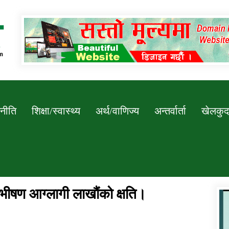
Newssarokar
नीति
शिक्षा/स्वास्थ्य
अर्थ/वाणिज्य
अन्तर्वार्ता
खेलकुद
 भीषण आग्लागी लाखौंको क्षति।
डिभिजन कार्यालय जुम्लाको सुचना सन्देश