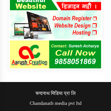
चन्दनाथ मिडिया प्रा लि
Chandanath media pvt ltd