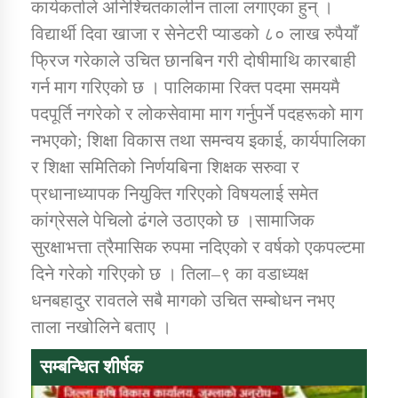
कार्यकर्ताले अनिश्चितकालीन ताला लगाएका हुन् ।
तातोपानी गाउँपालिकाको न्यायिक समिति सम्बन्धी सन्देश
विद्यार्थी दिवा खाजा र सेनेटरी प्याडको ८० लाख रुपैयाँ
तातोपानी गाउँपालिका जुम्लाको महिला तथा लैङ्गिक हिंसा
फ्रिज गरेकाले उचित छानबिन गरी दोषीमाथि कारबाही
सम्बन्धी सूचना सन्देश
गर्न माग गरिएको छ । पालिकामा रिक्त पदमा समयमै
तातोपानी गाउँपालिका जुम्लाको महिनावारी सम्बन्धिकाे
पदपूर्ति नगरेको र लोकसेवामा माग गर्नुपर्ने पदहरूको माग
सन्देश
नभएको; शिक्षा विकास तथा समन्वय इकाई, कार्यपालिका
तातोपानी गाउँपालिका जुम्लाको बालविवाह सन्देश
र शिक्षा समितिको निर्णयबिना शिक्षक सरुवा र
प्रधानाध्यापक नियुक्ति गरिएको विषयलाई समेत
तातोपानी गाउँपालिका जुम्लाको सूचना
कांग्रेसले पेचिलो ढंगले उठाएको छ ।सामाजिक
सुरक्षाभत्ता त्रैमासिक रुपमा नदिएको र वर्षको एकपल्टमा
दिने गरेको गरिएको छ । तिला–९ का वडाध्यक्ष
धनबहादुर रावतले सबै मागको उचित सम्बोधन नभए
ताला नखोलिने बताए ।
सम्बन्धित शीर्षक
तातोपानी गाउँपालिका जुम्लाको सूचना