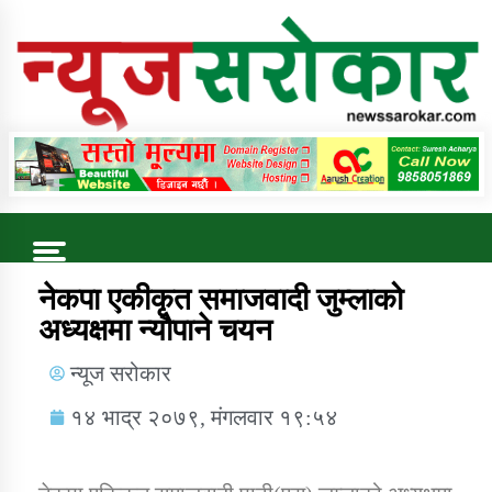
Online News Portal
Trending Now
नेकपा एकीकृत समाजवादी जुम्लाको
अध्यक्षमा न्यौपाने चयन
कुषि बिकास कार्यालय जुम्ला सुचना सन्देश
न्यूज सरोकार
१४ भाद्र २०७९, मंगलवार १९:५४