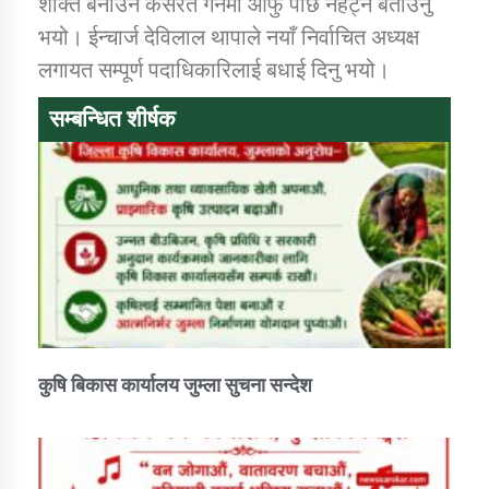
शक्ति बनाउन कसरत गर्नेमा आफु पछि नहट्ने बताउनु
भयो। ईन्चार्ज देविलाल थापाले नयाँ निर्वाचित अध्यक्ष
कार्यक्रम कार्यान्वयन एकाई जुम्लाको सुचना
लगायत सम्पूर्ण पदाधिकारिलाई बधाई दिनु भयो।
सम्बन्धित शीर्षक
कर्णाली प्राविधि शिक्षालय जुम्लाको सुचना
कुषि बिकास कार्यालय जुम्ला सुचना सन्देश