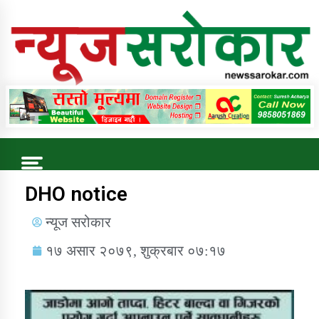
Online News Portal
Trending Now
DHO notice
न्यूज सरोकार
कुषि बिकास कार्यालय जुम्ला सुचना सन्देश
१७ असार २०७९, शुक्रबार ०७:१७