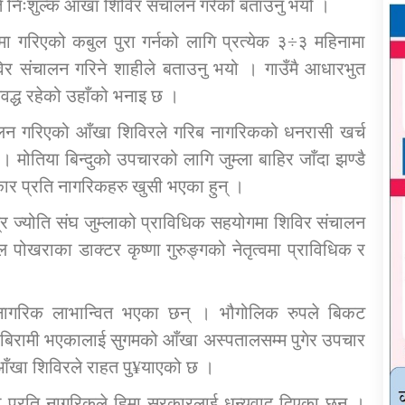
ते निःशुल्क आँखा शिविर संचालन गरेको बताउनु भयो ।
ा गरिएको कबुल पुरा गर्नको लागि प्रत्येक ३÷३ महिनामा
िर संचालन गरिने शाहीले बताउनु भयो । गाउँमै आधारभुत
िवद्ध रहेको उहाँको भनाइ छ ।
ंचालन गरिएको आँखा शिविरले गरिब नागरिकको धनरासी खर्च
 मोतिया बिन्दुको उपचारको लागि जुम्ला बाहिर जाँदा झण्डै
ार प्रति नागरिकहरु खुसी भएका हुन् ।
्र ज्योति संघ जुम्लाको प्राविधिक सहयोगमा शिविर संचालन
ोखराका डाक्टर कृष्णा गुरुङ्गको नेतृत्वमा प्राविधिक र
 नागरिक लाभान्वित भएका छन् । भौगोलिक रुपले बिकट
बिरामी भएकालाई सुगमको आँखा अस्पतालसम्म पुगेर उपचार
ो आँखा शिविरले राहत पु¥याएको छ ।
 प्रति नागरिकले हिमा सरकारलाई धन्यवाद दिएका छन् ।