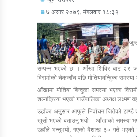
७ असार २०७९, मंगलवार १८:३२
जुम
सामाजिक बिकास कार्यालय जुम्लाकाे सुचना
सम्पन्न भएको छ । आँखा शिविर बाट २९ ज
विरामीको चेकजाँच पछि मोतियाबन्दिुका समस्या
आँखामा मोतिया बिन्दुका समस्या भएका विर
शल्यक्रिया भएको गाउँपालिका अध्यक्ष लक्ष्मण व
तातोपानी गाउँपालिकाको न्यायिक समिति सम्बन्धी
उहाँका अनुसार आफुले निर्वाचन जितेको झण्डै
सन्देश
खुसी भएको बताउनु भयो । आँखाको समस्या भ
तातोपानी गाउँपालिका जुम्लाको बालविवाह सन्देश
उहाँले भन्नुभयो, गएको वैशाख ३० गते भएको