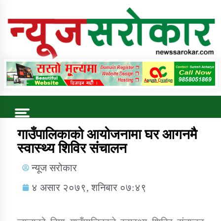
Online News Portal
Trending Now
गाउँपालिकाको आयोजनामा घर आगनमै
स्वास्थ्य शिविर संचालन
कुषि बिकास कार्यालय जुम्ला सुचना सन्देश
न्यूज सरोकार
४ असार २०७९, शनिबार ०७:४९