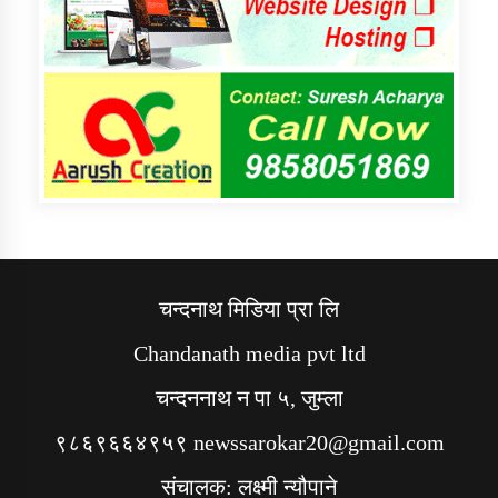
चन्दनाथ मिडिया प्रा लि
Chandanath media pvt ltd
चन्दननाथ न पा ५, जुम्ला
९८६९६६४९५९ newssarokar20@gmail.com
संचालक: लक्ष्मी न्यौपाने