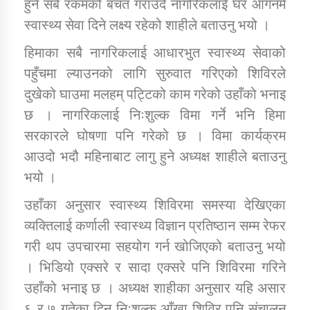
हुने सबै रकमको बचत गराउँदै नागरिकलाई घर आगनमै
तातोपानी गाउँपालिकाको न्यायिक समिति सम्बन्धी सन्देश
स्वास्थ्य सेवा दिने लक्ष्य रहेको शाहीले बताउनु भयो ।
तातोपानी गाउँपालिका जुम्लाको महिला तथा लैङ्गिक हिंसा
हिमाका सबै नागरिकलाई आधारभुत स्वास्थ्य सेवाको
सम्बन्धी सूचना सन्देश
पहुँचमा ल्याउनको लागि सुरुवात गरिएको शिविरले
तातोपानी गाउँपालिका जुम्लाको महिनावारी सम्बन्धिकाे
दुखेको घाउमा मलहम् पट्टिको काम गरेको उहाँको भनाइ
सन्देश
छ । नागरिकलाई निःशुल्क विमा गर्ने भनि हिमा
तातोपानी गाउँपालिका जुम्लाको बालविवाह सन्देश
सरकारले घोषणा पनि गरेको छ । विमा कार्यक्रम
तातोपानी गाउँपालिका जुम्लाको सूचना
आउदो भदौ महिनाबाट लागु हुने अध्यक्ष शाहीले बताउनु
भयो ।
उहाँका अनुसार स्वास्थ्य शिविरमा समस्या देखिएका
व्यक्तिलाई कर्णाली स्वास्थ्य विज्ञान प्रतिष्ठान सम्म रेफर
गरी थप उपचारमा सहयोग गर्न खोजिएको बताउनु भयो
। भिडियो एक्सरे र सादा एक्सरे पनि शिविरमा गरिने
उहाँको भनाइ छ । अध्यक्ष शाहीका अनुसार यहि असार
तातोपानी गाउँपालिका जुम्लाको सूचना
६ र ७ गतेका दिन निःशुल्क आँखा शिविर पनि संचालन