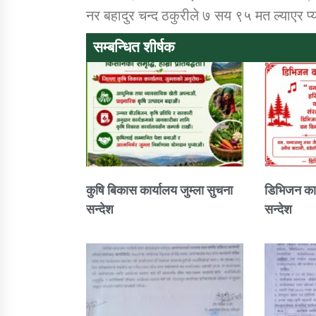
नर बहादुर चन्द ठकुरीले ७ सय ९५ मत ल्याएर प
सम्बन्धित शीर्षक
कुषि बिकास कार्यालय जुम्ला सुचना
डिभिजन कार
सन्देश
सन्देश