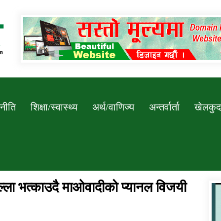
Newssarokar
नीति
शिक्षा/स्वास्थ्य
अर्थ/वाणिज्य
अन्तर्वार्ता
खेलकुद
ल्ला भत्काउदै माओवादीको प्यानल विजयी
डिभिजन कार्यालय जुम्लाको सुचना सन्देश