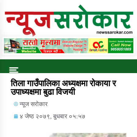
Online News Portal
Trending Now
तिला गाउँपालिका अध्यक्षमा रोकाया र
उपाध्यक्षमा बुढा विजयी
कुषि बिकास कार्यालय जुम्ला सुचना सन्देश
न्यूज सरोकार
४ जेष्ठ २०७९, बुधबार ०५:५७