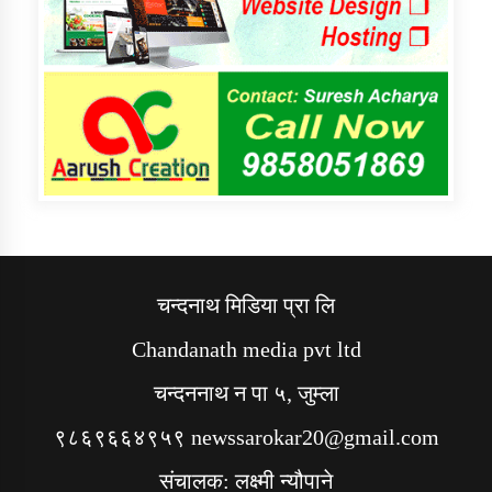
चन्दनाथ मिडिया प्रा लि
Chandanath media pvt ltd
चन्दननाथ न पा ५, जुम्ला
९८६९६६४९५९ newssarokar20@gmail.com
संचालक: लक्ष्मी न्यौपाने