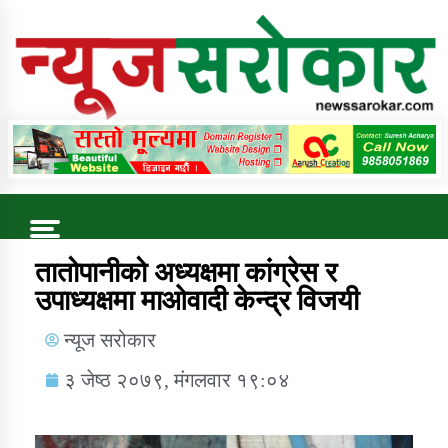
Online News Portal
Trending Now
तातोपानीको अध्यक्षमा कांग्रेस र
उपाध्यक्षमा माओवादी केन्द्र विजयी
कुषि बिकास कार्यालय जुम्ला सुचना सन्देश
न्यूज सरोकार
३ जेष्ठ २०७९, मंगलवार १९:०४