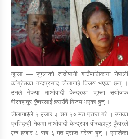
डिभिजन कार्यालय जुम्लाको सुचना सन्देश
कर्णाली प्रविधि शिक्षालय जुम्लाको सुचना
जुम्ला — जुम्लाको तातोपानी गाउँपालिकामा नेपाली
कांग्रेसका नन्दप्रसाद चौलागाईं विजय भएका छन् ।
सामाजिक बिकास कार्यालय जुम्लाकाे सुचना
उनले नेकपा माओवादी केन्द्रका जुम्ला संयोजक
वीरबहादुर कुँवरलाई हराउँदै विजय भएका हुन् ।
चौलागाईंले २ हजार ३ सय २० मत प्राप्त गरे । उनका
प्रतिद्वन्द्वी नेकपा माओवादी केन्द्रका वीरबहादुर कुँवरले
एक हजार ८ सय ६ मत प्राप्त गरेका हुन् । एमालेका