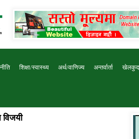
Newssarokar
नीति
शिक्षा/स्वास्थ्य
अर्थ/वाणिज्य
अन्तर्वार्ता
खेलकुद
ेस विजयी
डिभिजन कार्यालय जुम्लाको सुचना सन्देश