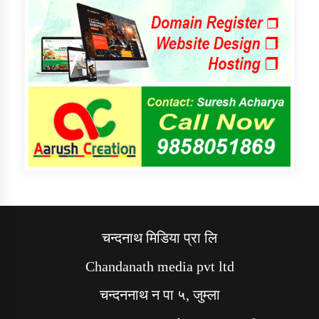
चन्दनाथ मिडिया प्रा लि
Chandanath media pvt ltd
चन्दननाथ न पा ५, जुम्ला