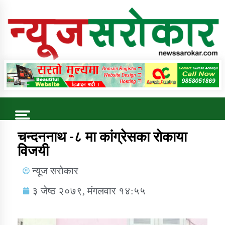
Online News Portal
Trending Now
चन्दननाथ -८ मा कांग्रेसका राेकाया
विजयी
कुषि बिकास कार्यालय जुम्ला सुचना सन्देश
न्यूज सरोकार
३ जेष्ठ २०७९, मंगलवार १४:५५