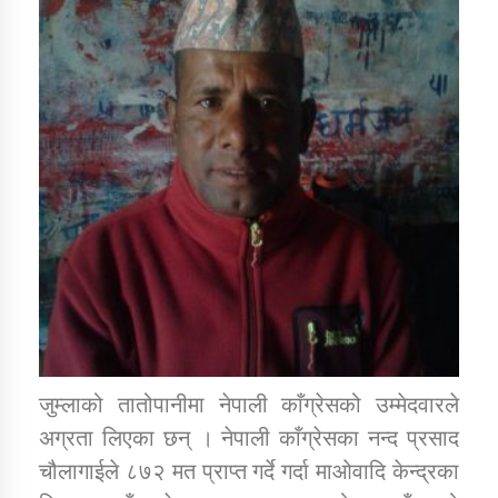
डिभिजन कार्यालय जुम्लाको सुचना सन्देश
कर्णाली प्रविधि शिक्षालय जुम्लाको सुचना
सामाजिक बिकास कार्यालय जुम्लाकाे सुचना
जुम्लाको तातोपानीमा नेपाली काँग्रेसको उम्मेदवारले
अग्रता लिएका छन् । नेपाली काँग्रेसका नन्द प्रसाद
चौलागाईले ८७२ मत प्राप्त गर्दे गर्दा माओवादि केन्द्रका