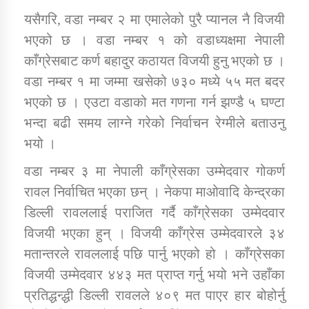
तातोपानी गाउँपालिकाको न्यायिक समिति सम्बन्धी सन्देश
यसैगरि, वडा नम्बर २ मा एमालेको पुरै प्यानल नै विजयी
तातोपानी गाउँपालिका जुम्लाको महिला तथा लैङ्गिक हिंसा
भएको छ । वडा नम्बर १ को वडाध्यक्षमा नेपाली
सम्बन्धी सूचना सन्देश
काँग्रेसबाट कर्ण बहादुर कठायत विजयी हुनु भएको छ ।
वडा नम्बर १ मा जम्मा खसेको ७३० मध्ये ५५ मत बदर
तातोपानी गाउँपालिका जुम्लाको महिनावारी सम्बन्धिकाे
सन्देश
भएको छ । एउटा वडाको मत गणना गर्न झण्डै ५ घण्टा
भन्दा बढी समय लाग्ने गरेको निर्वाचन रेग्मीले बताउनु
तातोपानी गाउँपालिका जुम्लाको बालविवाह सन्देश
भयो ।
तातोपानी गाउँपालिका जुम्लाको सूचना
वडा नम्बर ३ मा नेपाली काँग्रेसका उम्मेदवार गोकर्ण
रावल निर्वाचित भएका छन् । नेकपा माओवादि केन्द्रका
डिल्ली रावललाई पराजित गर्दै काँग्रेसका उम्मेदवार
विजयी भएका हुन् । विजयी काँग्रेस उम्मेदवारले ३४
मतान्तरले रावललाई पछि पार्नु भएको हो । काँग्रेसका
विजयी उम्मेदवार ४४३ मत प्राप्त गर्नु भयो भने उहाँका
तातोपानी गाउँपालिका जुम्लाको सूचना
प्रतिद्धन्द्धी डिल्ली रावलले ४०९ मत पाएर हार बोहोर्नु