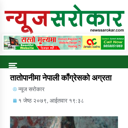
Online News Portal
Trending Now
तातोपानीमा नेपाली काँग्रेसको अग्रता
न्यूज सरोकार
कुषि बिकास कार्यालय जुम्ला सुचना सन्देश
१ जेष्ठ २०७९, आईतवार १९:३८