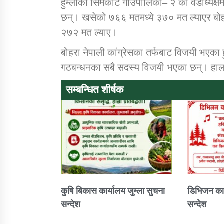
हुम्लाको सिमकोट गाउँपालिका– २ को वडाध्यक्ष
छन्। खसेको ७६६ मतमध्ये ३७० मत ल्याएर बोहरा
२७२ मत ल्याए।
बोहरा नेपाली कांग्रेसका तर्फबाट विजयी भए
गठबन्धनका सबै सदस्य विजयी भएका छन्। हाल
सम्बन्धित शीर्षक
कुषि बिकास कार्यालय जुम्ला सुचना
डिभिजन कार
सन्देश
सन्देश