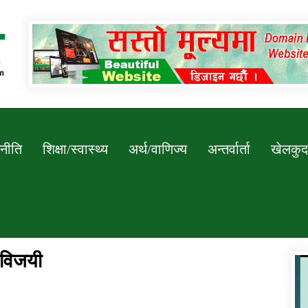
Newssarokar
नीति
शिक्षा/स्वास्थ्य
अर्थ/वाणिज्य
अन्तर्वार्ता
खेलकुद
 विजयी
डिभिजन कार्यालय जुम्लाको सुचना सन्देश