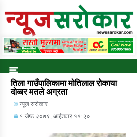
Online News Portal
Trending Now
तिला गाउँपालिकामा मोतिलाल रोकाया
दोब्बर मतले अग्रता
कुषि बिकास कार्यालय जुम्ला सुचना सन्देश
न्यूज सरोकार
१ जेष्ठ २०७९, आईतवार ११:२०