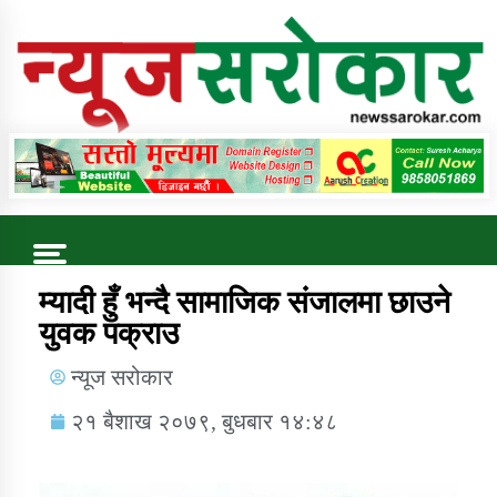
Online News Portal
Trending Now
म्यादी हुँ भन्दै सामाजिक संजालमा छाउने
युवक पक्राउ
कुषि बिकास कार्यालय जुम्ला सुचना सन्देश
न्यूज सरोकार
२१ बैशाख २०७९, बुधबार १४:४८