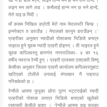
खा न हो बाल भएन, जोइन तान्न मन छ भने पनि तान्दे ।
लड्न मन लागे लड । कसैलाई हान्न मन छ भने हान्दे,
तेरो दाइ छ मिदी ।
कार्यक्रम कार्यान्वयन एकाई जुम्लाको सुचना
माँ कसम निखिल उप्रेती मेरो नाम नेपालभरि चिन्छ ।
इन्स्पेक्टर त डराउँछ । नेपालको कानुन डराउँछन् ।’
प्रहरीका अनुसार म्यादीको पोशाकमा भिडियो बनाएर
भाइरल हुने युवक म्यादी प्रहरी होइनन् । ती भाइरल हुने
युवक कपिलवस्तु बाणगंगा नगरपालिका– ४ का १६
वर्षीय नवराज रेग्मी हुन् । प्रहरी प्रवक्ता एसएसपी विष्णु
कर्णाली प्राविधि शिक्षालय जुम्लाको सुचना
केसीका अनुसार जिल्ला प्रहरी कार्यालय कपिलवस्तुबाट
खटिएको टोलीले उनलाई मंगलबार नै पक्राउ
गरिसकेको छ ।
रेग्मीले आफ्ना फुपूका छोरा पुरण भट्टराईको म्यादी
प्रहरीको पोशाक लगाएर भिडियो बनाएको खुलेको
एसएसपी केसीले बताए । ‘रेग्मीले आफ्ना दाइ फुपूका