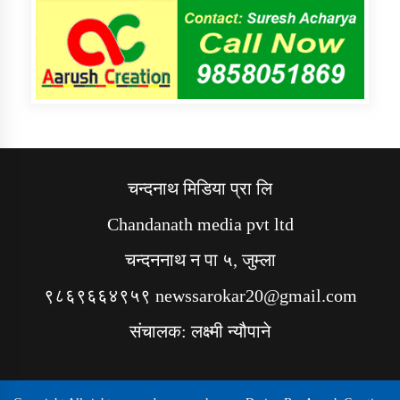
चन्दनाथ मिडिया प्रा लि
Chandanath media pvt ltd
चन्दननाथ न पा ५, जुम्ला
९८६९६६४९५९ newssarokar20@gmail.com
संचालक: लक्ष्मी न्यौपाने