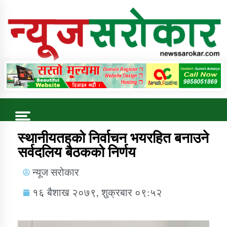
Online News Portal
Trending Now
स्थानीयतहको निर्वाचन भयरहित बनाउने
सर्वदलिय बैठकको निर्णय
कुषि बिकास कार्यालय जुम्ला सुचना सन्देश
न्यूज सरोकार
१६ बैशाख २०७९, शुक्रबार ०९:५२