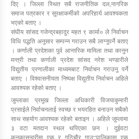
दिए । जिल्ला स्थित सबै राजनीतिक दल,नागरिक
तातोपानी गाउँपालिकाको न्यायिक समिति सम्बन्धी सन्देश
समाज पत्रकार र सुरक्षाकर्मीको अपरिहार्य आवश्यकता
तातोपानी गाउँपालिका जुम्लाको महिला तथा लैङ्गिक हिंसा
भएको बताए ।
सम्बन्धी सूचना सन्देश
संघीय सांसद गजेन्द्रबहादुर महत ९ कार्मा० ले निर्वाचन
तातोपानी गाउँपालिका जुम्लाको महिनावारी सम्बन्धिकाे
विधि पद्धति अनुसार सम्पन्न गराउन सबै लाग्नुपर्ने बताए
सन्देश
। कर्णाली प्रदेशका पुर्व आन्तरिक मामिला तथा कानुन
तातोपानी गाउँपालिका जुम्लाको बालविवाह सन्देश
मन्त्री तथा कर्णाली प्रदेश सांसद नरेश भण्डारीले
विद्युतीय प्रणालीका माध्यमबाट निर्वाचन गराउनु पर्ने
तातोपानी गाउँपालिका जुम्लाको सूचना
बताए । विश्वासनीयता निष्पक्ष विद्युतीय निर्वाचन अहिले
आवश्यक रहेको बताए ।
जुम्लाका प्रमुख जिल्ला अधिकारी विजयाकुमारी
प्रसाईले निर्वाचनलाई स्वच्छ र भयरहित बनाउन सबैको
साथ सहयोग आवश्यक रहेको बताइन । अहिले जुम्लामा
३ वटा मतदान स्थल थपिएका छन । दुईवटा
तातोपानी गाउँपालिका जुम्लाको सूचना
कनकासुन्दरीमा एक र गुठिचौर गाउ“पालिकामा एक