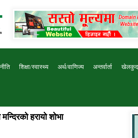
Newssarokar
नीति
शिक्षा/स्वास्थ्य
अर्थ/वाणिज्य
अन्तर्वार्ता
खेलकुद
मन्दिरको हरायो शोभा
डिभिजन कार्यालय जुम्लाको सुचना सन्देश