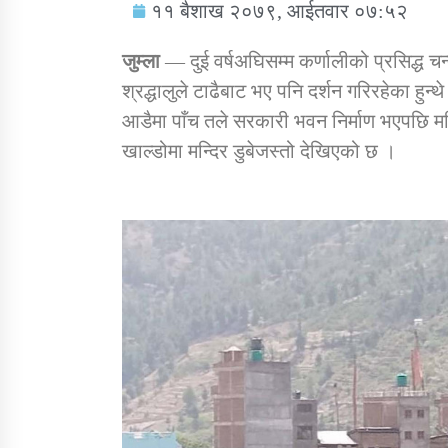
११ बैशाख २०७९, आईतवार ०७:५२
जुम्ला
— दुई वर्षअघिसम्म कर्णालीको प्रसिद्ध चन्
श्रद्धालुले टाढैबाट भए पनि दर्शन गरिरहेका हुन्थ
आडैमा पाँच तले सरकारी भवन निर्माण भएपछि म
सामाजिक बिकास कार्यालय जुम्लाकाे सुचना
खाल्डोमा मन्दिर डुबेजस्तो देखिएको छ ।
तातोपानी गाउँपालिकाको न्यायिक समिति सम्बन्धी
सन्देश
तातोपानी गाउँपालिका जुम्लाको बालविवाह सन्देश