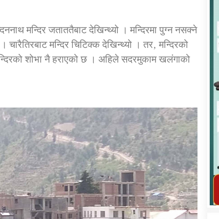
दननाथ मन्दिर जताततैबाट देखिन्थ्यो । मन्दिरमा पुग्न नसक्ने
े । चारैतिरबाट मन्दिर‍ चिटिक्क देखिन्थ्यो । तर‚ मन्दिरको
न्दिरको शोभा नै हराएको छ । अहिले सदरमुकाम खलंगाको
कार्यक्रम कार्यान्वयन एकाई जुम्लाको सुचना
तातोपानी गाउँपालिका जुम्लाको महिला तथा
लैङ्गिक हिंसा सम्बन्धी सूचना सन्देश
तातोपानी गाउँपालिका जुम्लाको सूचना