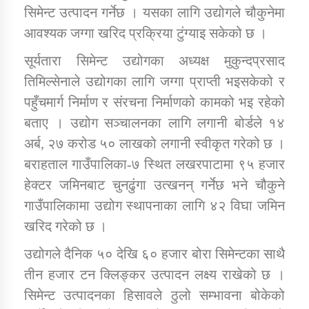
तातोपानी गाउँपालिकाको न्यायिक समिति सम्बन्धी सन्देश
सिमेन्ट उत्पादन गर्नेछ । यसका लागि उद्योगले चौकुनेमा
आवश्यक जग्गा खरिद प्रक्रिया टुंग्याइ सकेको छ ।
तातोपानी गाउँपालिका जुम्लाको महिला तथा लैङ्गिक हिंसा
सम्बन्धी सूचना सन्देश
सूर्यतारा सिमेन्ट उद्योगका अध्यक्ष मुकुन्दप्रसाद
तिमिल्सेनाले उद्योगका लागि जग्गा प्राप्ती भइसकेको र
तातोपानी गाउँपालिका जुम्लाको महिनावारी सम्बन्धिकाे
सन्देश
पहुँचमार्ग निर्माण र संरचना निर्माणको कामको भइ रहेको
बताए । उद्योग सञ्चालनका लागि लगानी बोर्डले १४
तातोपानी गाउँपालिका जुम्लाको बालविवाह सन्देश
अर्ब, २७ करोड ५० लाखको लगानी स्वीकृत गरेको छ ।
तातोपानी गाउँपालिका जुम्लाको सूचना
बराहताल गाउँपालिका-७ स्थित लखरपाटामा ९५ हजार
हेक्टर जमिनबाट चुनढुंगा उत्खनन् गर्नेछ भने चौकुने
गाउँपालिकामा उद्योग स्थापनाका लागि ४२ विघा जमिन
खरिद गरेको छ ।
उद्योगले दैनिक ५० देखि ६० हजार बोरा सिमेन्टका साथै
तीन हजार टन क्लिङ्कर उत्पादन लक्ष्य राखेको छ ।
तातोपानी गाउँपालिका जुम्लाको सूचना
सिमेन्ट उत्पादनका हिसावले ठुलो सम्भावना बोकेको