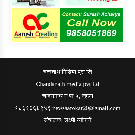
चन्दनाथ मिडिया प्रा लि
Chandanath media pvt ltd
चन्दननाथ न पा ५, जुम्ला
९८६९६६४९५९ newssarokar20@gmail.com
संचालक: लक्ष्मी न्यौपाने