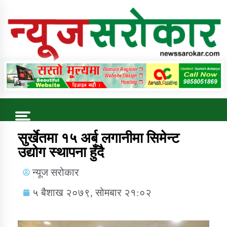
Online News Portal
Trending Now
सुर्खेतमा १५ अर्ब लगानीमा सिमेन्ट
उद्योग स्थापना हुँदै
कुषि बिकास कार्यालय जुम्ला सुचना सन्देश
न्यूज सरोकार
५ बैशाख २०७९, सोमबार २१:०२